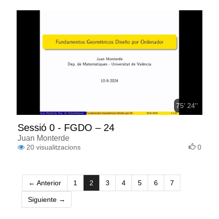
75' 24''
Sessió 0 - FGDO – 24
Juan Monterde
20
visualitzacions
0
(current)
← Anterior
1
2
3
4
5
6
7
Siguiente →