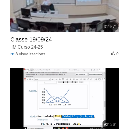
31' 57''
Classe 19/09/24
IIM Curso 24-25
8
visualitzacions
0
92' 36''