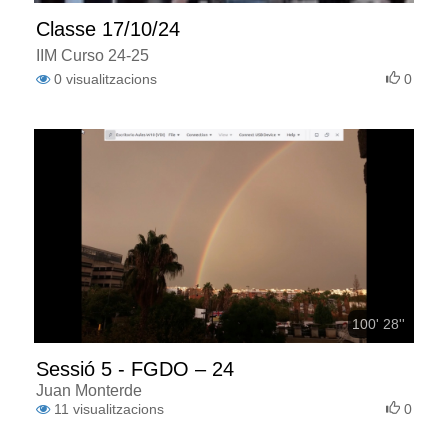
Classe 17/10/24
IIM Curso 24-25
0
visualitzacions
0
100' 28''
Sessió 5 - FGDO – 24
Juan Monterde
11
visualitzacions
0