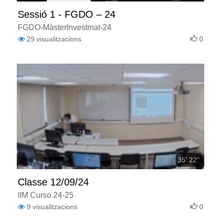
Sessió 1 - FGDO – 24
FGDO-MàsterInvestmat-24
29
visualitzacions
0
35' 22''
Classe 12/09/24
IIM Curso 24-25
9
visualitzacions
0