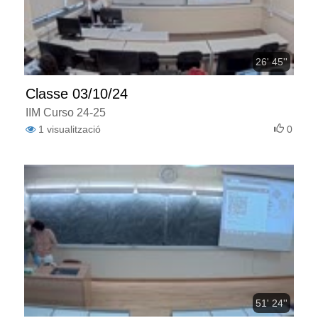
26' 45''
Classe 03/10/24
IIM Curso 24-25
1
visualització
0
51' 24''