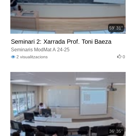
59' 31''
Seminari 2: Xarrada Prof. Toni Baeza
Seminaris ModMat A 24-25
2
visualitzacions
0
36' 35''