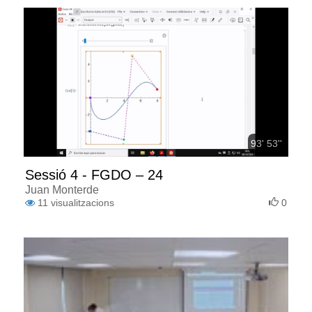
93' 53''
Sessió 4 - FGDO – 24
Juan Monterde
11
visualitzacions
0