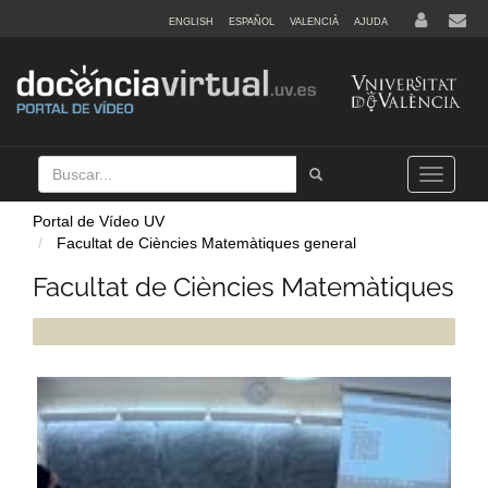
ENGLISH
ESPAÑOL
VALENCIÀ
AJUDA
Buscar
Tramet
Toggle
navigation
Portal de Vídeo UV
Facultat de Ciències Matemàtiques general
Facultat de Ciències Matemàtiques