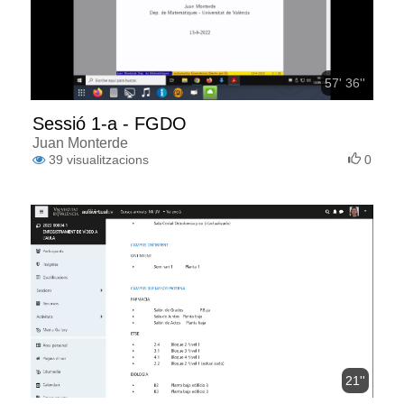
57' 36''
Sessió 1-a - FGDO
Juan Monterde
39
visualitzacions
0
21''