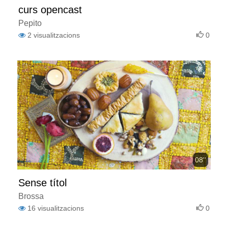
curs opencast
Pepito
2
visualitzacions
0
08''
Sense títol
Brossa
16
visualitzacions
0