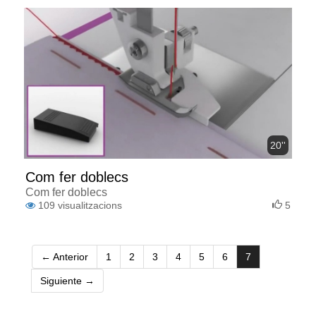
20''
Com fer doblecs
Com fer doblecs
109
visualitzacions
5
(current)
← Anterior
1
2
3
4
5
6
7
Siguiente →