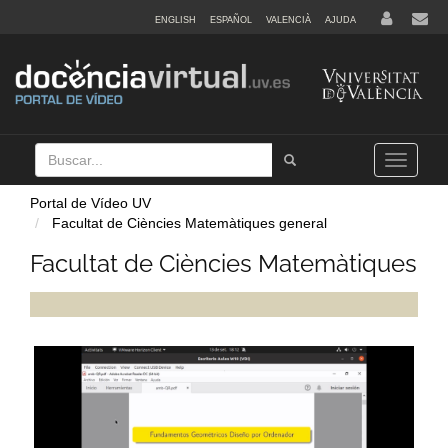
ENGLISH
ESPAÑOL
VALENCIÀ
AJUDA
Buscar
Tramet
Toggle
navigation
Portal de Vídeo UV
Facultat de Ciències Matemàtiques general
Facultat de Ciències Matemàtiques