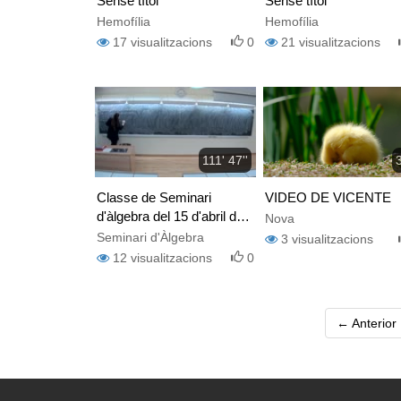
Sense títol
Sense títol
Hemofília
Hemofília
17
visualitzacions
0
21
visualitzacions
111' 47''
3
Classe de Seminari
VIDEO DE VICENTE
d'àlgebra del 15 d'abril de
Nova
2025
Seminari d'Àlgebra
3
visualitzacions
12
visualitzacions
0
← Anterior