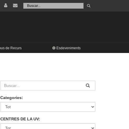
Tramet
Buscar
pus de Recurs
🔴 Esdeveniments
Categories:
CENTRES DE LA UV: