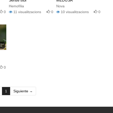
Sense títol
MEDUSA
Hemofília
Nova
0
11
visualitzacions
0
10
visualitzacions
0
2''
0
(current)
1
Siguiente →