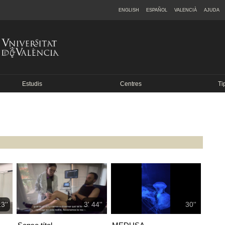
ENGLISH
ESPAÑOL
VALENCIÀ
AJUDA
Estudis
Centres
Ti
3''
3' 44''
30''