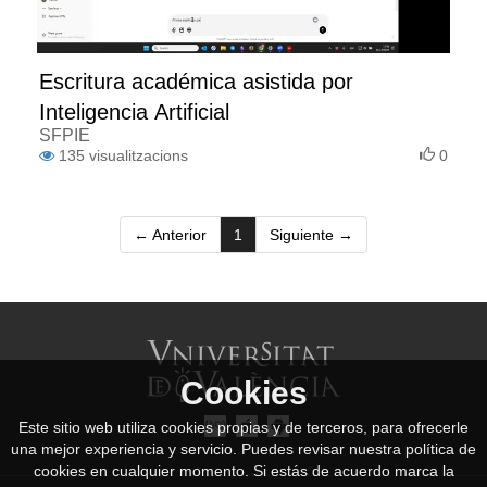
Escritura académica asistida por
Inteligencia Artificial
SFPIE
135
visualitzacions
0
(current)
← Anterior
1
Siguiente →
Cookies
Este sitio web utiliza cookies propias y de terceros, para ofrecerle
una mejor experiencia y servicio. Puedes revisar nuestra política de
cookies en cualquier momento. Si estás de acuerdo marca la