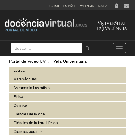
ENGLISH
ESPAÑOL
VALENCIÀ
AJUDA
Buscar
Tramet
Toggle
navigation
Portal de Vídeo UV
Vida Universitària
Lògica
Matemàtiques
Astronomia i astrofísica
Física
Química
Ciències de la vida
Ciències de la terra i l'espai
Ciències agràries