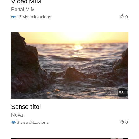
Vídeo MIM
Portal MIM
17
visualitzacions
0
55''
Sense títol
Nova
3
visualitzacions
0