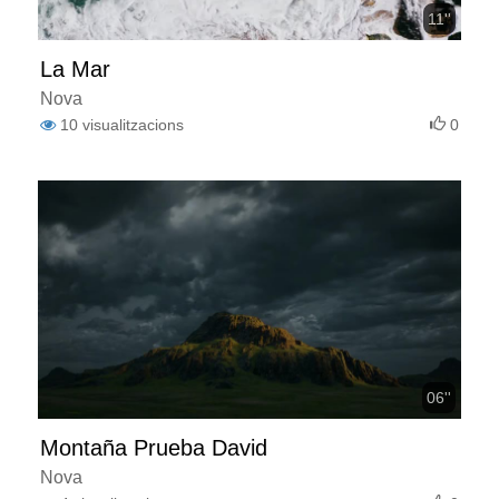
11''
La Mar
Nova
10
visualitzacions
0
06''
Montaña Prueba David
Nova