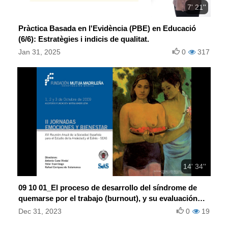
7' 21''
Pràctica Basada en l'Evidència (PBE) en Educació
(6/6): Estratègies i indicis de qualitat.
Jan 31, 2025
0
317
14' 34''
09 10 01_El proceso de desarrollo del síndrome de
quemarse por el trabajo (burnout), y su evaluación
mediante el CESQT
Dec 31, 2023
0
19