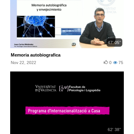
47' 05''
Memoria autobiografica
Nov 22, 2022
0
75
62' 38''