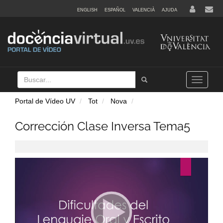
ENGLISH
ESPAÑOL
VALENCIÀ
AJUDA
Buscar
Tramet
Toggle
navigation
Portal de Vídeo UV
Tot
Nova
Corrección Clase Inversa Tema5