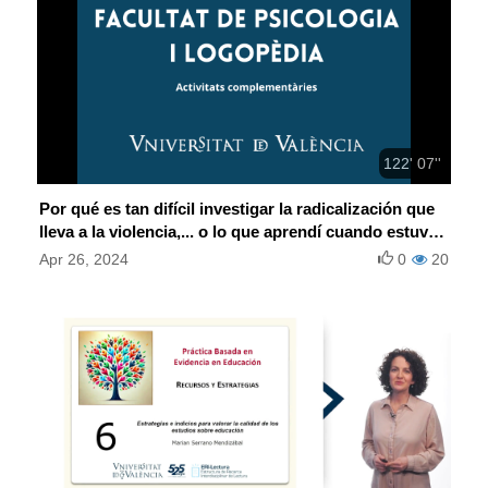
122' 07''
Por qué es tan difícil investigar la radicalización que
lleva a la violencia,... o lo que aprendí cuando estuve
en prisión
Apr 26, 2024
0
20