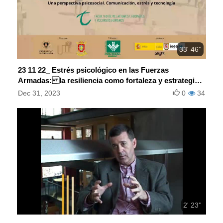
33' 46''
23 11 22_ Estrés psicológico en las Fuerzas
Armadas: la resiliencia como fortaleza y estrategia
de recuperación
Dec 31, 2023
0
34
2' 23''