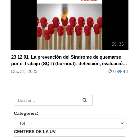
59' 35''
23 12 01_La prevención del Síndrome de quemarse
por el trabajo (SQT) (burnout): detección, evaluación
e intervención
Dec 31, 2023
0
48
Categories:
CENTRES DE LA UV: