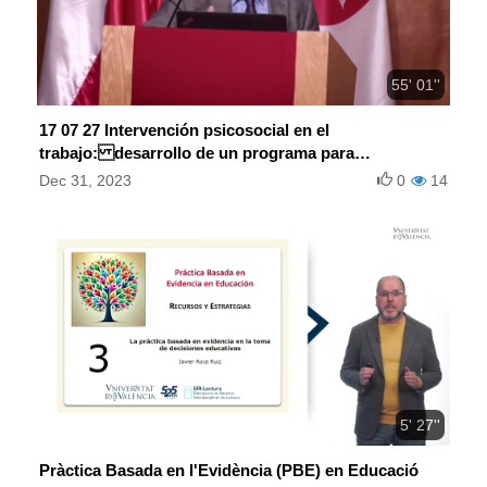
55' 01''
17 07 27 Intervención psicosocial en el
trabajo: desarrollo de un programa para
promover la calidad de vida laboral
Dec 31, 2023
0
14
5' 27''
Pràctica Basada en l'Evidència (PBE) en Educació