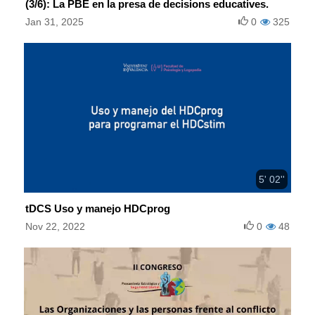
(3/6): La PBE en la presa de decisions educatives.
Jan 31, 2025
0
325
5' 02''
tDCS Uso y manejo HDCprog
Nov 22, 2022
0
48