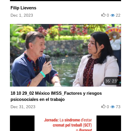
Filip Lievens
Dec 1, 2023
0
22
35' 23''
18 10 29_02 México IMSS_Factores y riesgos
psicosociales en el trabajo
Dec 31, 2023
0
73