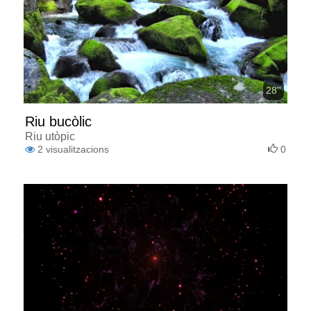
28''
Riu bucòlic
Riu utòpic
2
visualitzacions
0