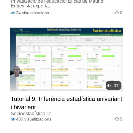
Privatització de l'educació: El cas de Madrid.
Entrevista experta.
24
visualitzacions
0
47' 31''
Tutorial 9. Inferència estadística univariant
i bivariant
Socioestadística 1r.
496
visualitzacions
5