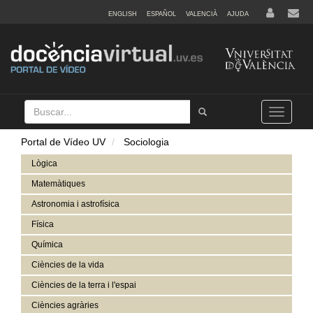
ENGLISH
ESPAÑOL
VALENCIÀ
AJUDA
Buscar
Tramet
Toggle
navigation
Portal de Vídeo UV
Sociologia
Lògica
Matemàtiques
Astronomia i astrofísica
Física
Química
Ciències de la vida
Ciències de la terra i l'espai
Ciències agràries