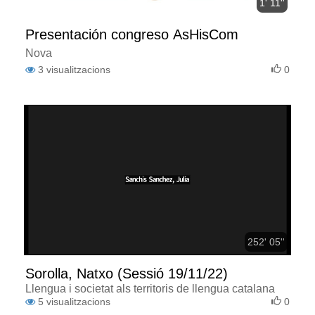
1' 11''
Presentación congreso AsHisCom
Nova
3
visualitzacions
0
252' 05''
Sorolla, Natxo (Sessió 19/11/22)
Llengua i societat als territoris de llengua catalana
5
visualitzacions
0