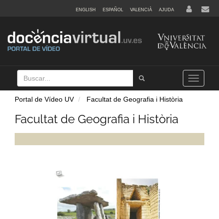
ENGLISH
ESPAÑOL
VALENCIÀ
AJUDA
Buscar
Tramet
Toggle
navigation
Portal de Vídeo UV
Facultat de Geografia i Història
Facultat de Geografia i Història