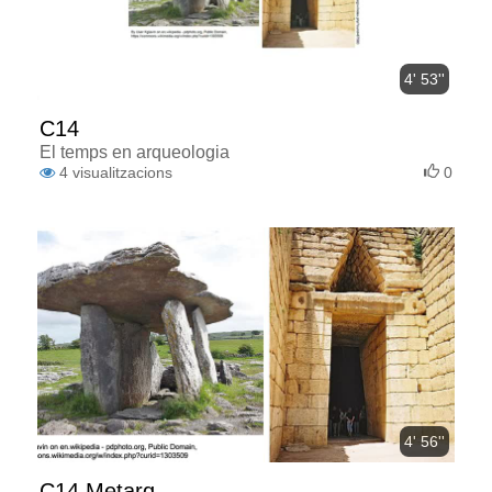
4' 53''
C14
El temps en arqueologia
4
visualitzacions
0
4' 56''
C14 Metarq