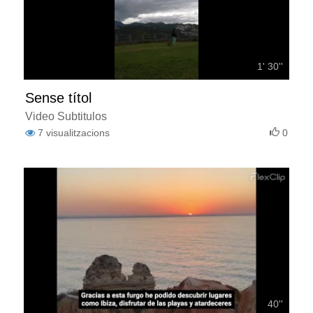
1' 30''
Sense títol
Video Subtitulos
7
visualitzacions
0
40''