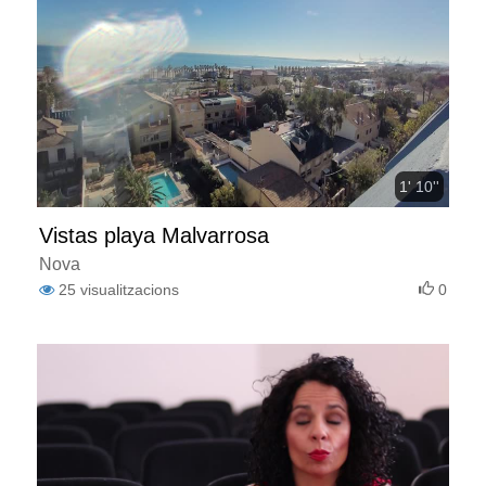
1' 10''
Vistas playa Malvarrosa
Nova
25
visualitzacions
0