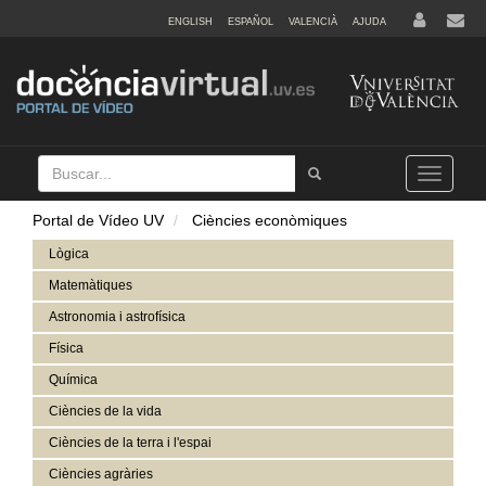
ENGLISH
ESPAÑOL
VALENCIÀ
AJUDA
Buscar
Tramet
Toggle
navigation
Portal de Vídeo UV
Ciències econòmiques
Lògica
Matemàtiques
Astronomia i astrofísica
Física
Química
Ciències de la vida
Ciències de la terra i l'espai
Ciències agràries