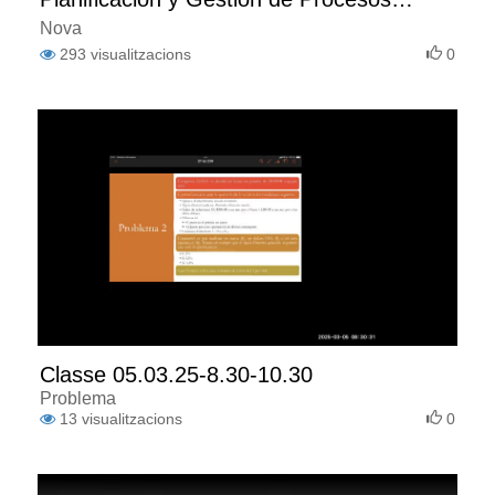
Empresariales - Curso 25/26
Nova
293
visualitzacions
0
Classe 05.03.25-8.30-10.30
Problema
13
visualitzacions
0