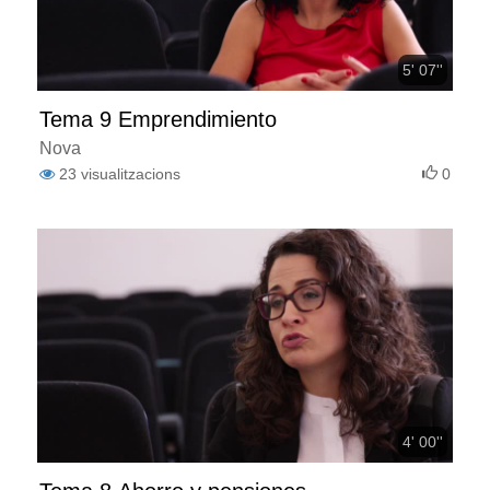
5' 07''
Tema 9 Emprendimiento
Nova
23
visualitzacions
0
4' 00''