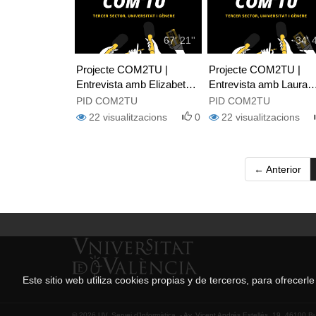
67' 21''
34' 4
Projecte COM2TU |
Projecte COM2TU |
Entrevista amb Elizabeth
Entrevista amb Laura
Diago, Espanyols
Biosca, gerent de l'ON
PID COM2TU
PID COM2TU
Científics en USA
Payasospital
22
visualitzacions
0
22
visualitzacions
(ECUSA)
← Anterior
Este sitio web utiliza cookies propias y de terceros, para ofrecer
© 2026 UV. Servei d’Informàtica. - Av. Vicent Andrés Estellés, 19. 46100 B