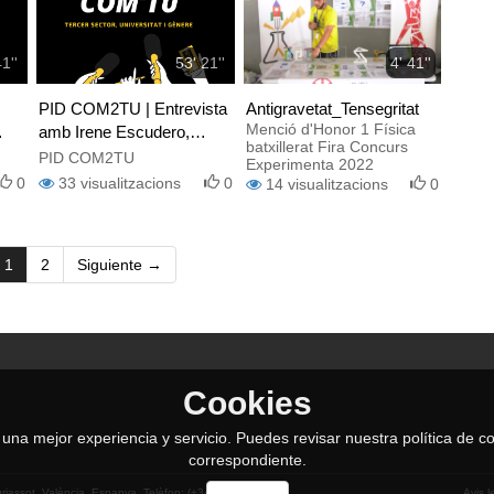
1''
53' 21''
4' 41''
PID COM2TU | Entrevista
Antigravetat_Tensegritat
Menció d'Honor 1 Física
amb Irene Escudero,
batxillerat Fira Concurs
G
responsable de Asamblea
PID COM2TU
Experimenta 2022
de Cooperación Por la Paz
0
33
visualitzacions
0
14
visualitzacions
0
(current)
1
2
Siguiente →
Cookies
le una mejor experiencia y servicio. Puedes revisar nuestra política de
correspondiente.
urjassot. València. Espanya. Telèfon: (+34) 96 354 43 10
Avis l