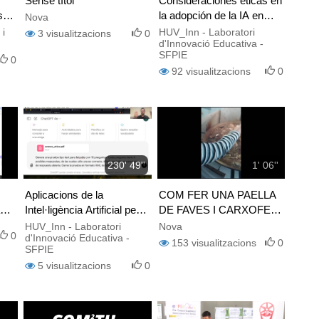
Sense títol
Consideraciones éticas en
s
la adopción de la IA en
Nova
là
Educación Superior
 i
HUV_Inn - Laboratori
3
visualitzacions
0
d'Innovació Educativa -
SFPIE
0
92
visualitzacions
0
230' 49''
1' 06''
Aplicacions de la
COM FER UNA PAELLA
Intel·ligència Artificial per a
DE FAVES I CARXOFES
la docència
VERSIÓ D'ONTINYENT
HUV_Inn - Laboratori
Nova
0
d'Innovació Educativa -
153
visualitzacions
0
SFPIE
5
visualitzacions
0