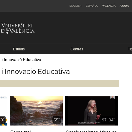
ENGLISH
ESPAÑOL
VALENCIÀ
AJUDA
Estudis
Centres
Ti
i Innovació Educativa
i Innovació Educativa
9''
55''
97' 04''