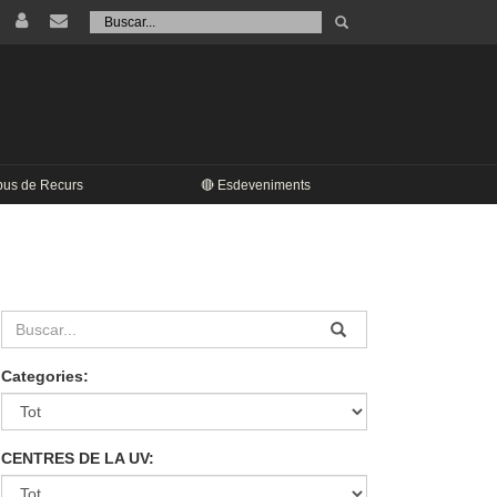
Tramet
Buscar
pus de Recurs
🔴 Esdeveniments
Categories:
CENTRES DE LA UV: