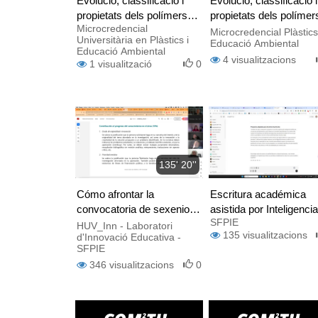
Evolució, classificació i
Evolució, classificació i
propietats dels polímers
propietats dels polímer
Microcredencial
(part 2 de 4) - en castellà
(part 1 de 4) - en castel
Microcredencial Plàstics
Universitària en Plàstics i
Educació Ambiental
Educació Ambiental
4
visualitzacions
1
visualització
0
135' 20''
Cómo afrontar la
Escritura académica
convocatoria de sexenios.
asistida por Inteligencia
SFPIE
Consejos y buenas
Artificial
HUV_Inn - Laboratori
135
visualitzacions
d'Innovació Educativa -
prácticas
SFPIE
346
visualitzacions
0