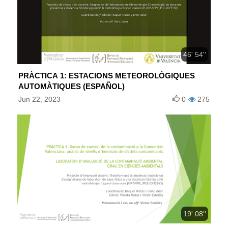
46' 54''
PRÀCTICA 1: ESTACIONS METEOROLÒGIQUES
AUTOMÀTIQUES (ESPAÑOL)
Jun 22, 2023
0
275
19' 08''