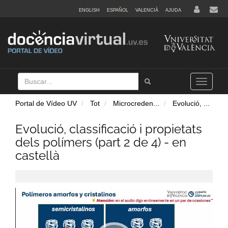
ENGLISH
ESPAÑOL
VALENCIÀ
AJUDA
Buscar
Tramet
Toggle
navigation
Portal de Vídeo UV
Tot
Microcreden
...
Evolució,
...
Evolució, classificació i propietats
dels polímers (part 2 de 4) - en
castellà