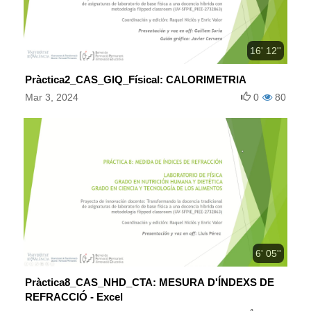
16' 12''
Pràctica2_CAS_GIQ_FísicaI: CALORIMETRIA
Mar 3, 2024
0
80
6' 05''
Pràctica8_CAS_NHD_CTA: MESURA D'ÍNDEXS DE
REFRACCIÓ - Excel