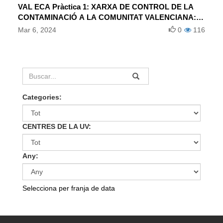
VAL ECA Pràctica 1: XARXA DE CONTROL DE LA
CONTAMINACIÓ A LA COMUNITAT VALENCIANA:
ANÀLISI DE NIVELLS D’IMMISSIÓ DE DISTINTS
Mar 6, 2024
0
116
CONTAMINANTS
Categories:
CENTRES DE LA UV:
Any:
Selecciona per franja de data