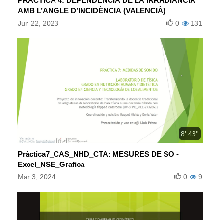
PRÀCTICA 4: DEPENDÈNCIA DE LA IRRADIÀNCIA
AMB L’ANGLE D’INCIDÈNCIA (VALENCIÀ)
Jun 22, 2023
0
131
8' 43''
Pràctica7_CAS_NHD_CTA: MESURES DE SO -
Excel_NSE_Grafica
Mar 3, 2024
0
9