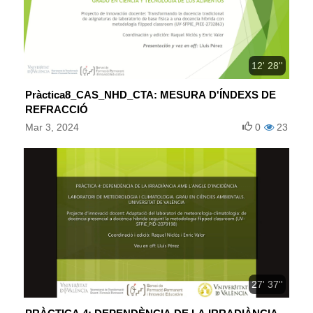
12' 28''
Pràctica8_CAS_NHD_CTA: MESURA D'ÍNDEXS DE
REFRACCIÓ
Mar 3, 2024
0
23
27' 37''