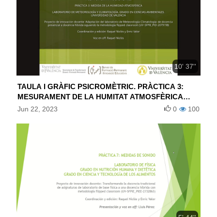
10' 37''
TAULA I GRÀFIC PSICROMÈTRIC. PRÀCTICA 3:
MESURAMENT DE LA HUMITAT ATMOSFÈRICA
(ESPAÑOL)
Jun 22, 2023
0
100