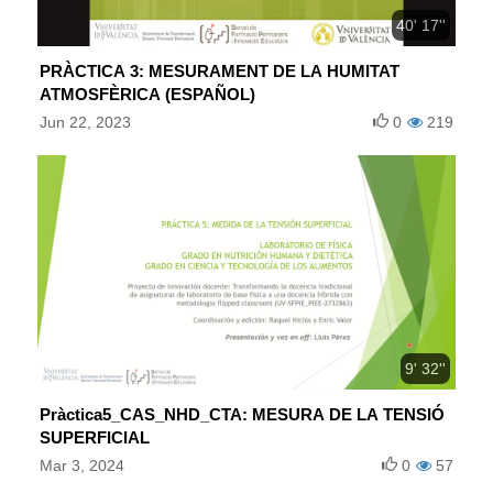
40' 17''
PRÀCTICA 3: MESURAMENT DE LA HUMITAT
ATMOSFÈRICA (ESPAÑOL)
Jun 22, 2023
0
219
9' 32''
Pràctica5_CAS_NHD_CTA: MESURA DE LA TENSIÓ
SUPERFICIAL
Mar 3, 2024
0
57