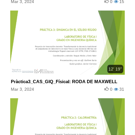
Mar 3, 2024
0
15
12' 19''
Pràctica3_CAS_GIQ_FísicaI: RODA DE MAXWELL
Mar 3, 2024
0
31