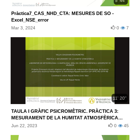
5' 44''
Pràctica7_CAS_NHD_CTA: MESURES DE SO -
Excel_NSE_error
Mar 3, 2024
0
7
11' 20''
TAULA I GRÀFIC PSICROMÈTRIC. PRÀCTICA 3:
MESURAMENT DE LA HUMITAT ATMOSFÈRICA
(VALENCIÀ)
Jun 22, 2023
0
45