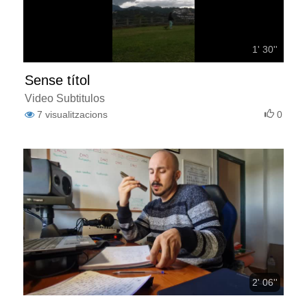
1' 30''
Sense títol
Video Subtitulos
7
visualitzacions
0
2' 06''