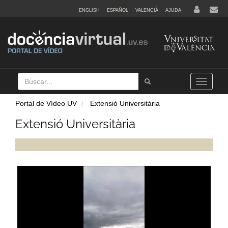
ENGLISH
ESPAÑOL
VALENCIÀ
AJUDA
Buscar
Tramet
Toggle
navigation
Portal de Vídeo UV
Extensió Universitària
Extensió Universitària