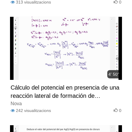
313
visualitzacions
0
4' 50''
Cálculo del potencial en presencia de una
reacción lateral de formación de
complejos
Nova
242
visualitzacions
0