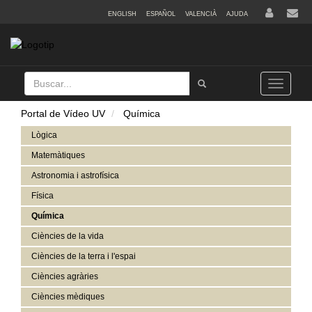
ENGLISH
ESPAÑOL
VALENCIÀ
AJUDA
Buscar
Tramet
Toggle
navigation
Portal de Vídeo UV
Química
Lògica
Matemàtiques
Astronomia i astrofísica
Física
Química
Ciències de la vida
Ciències de la terra i l'espai
Ciències agràries
Ciències mèdiques