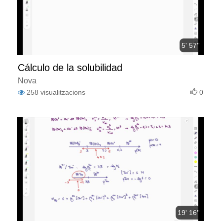
5' 57''
Cálculo de la solubilidad
Nova
258
visualitzacions
0
19' 16''