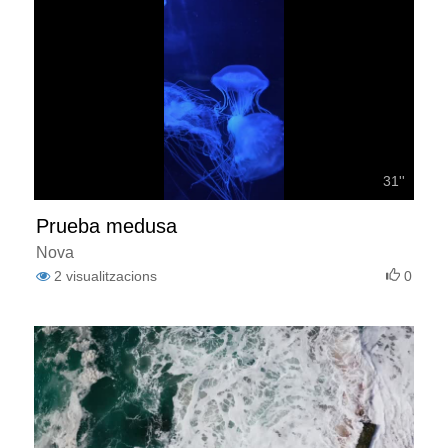
31''
Prueba medusa
Nova
2
visualitzacions
0