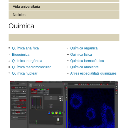
Vida universitària
Notícies
Química
Química analítica
Química orgànica
Bioquímica
Química física
Química inorgànica
Química farmacèutica
Química macromolecular
Química ambiental
Química nuclear
Altres especialitats químiques