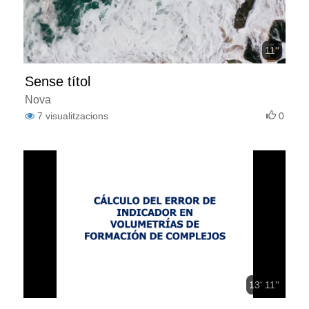
11''
Sense títol
Nova
7
visualitzacions
0
13' 11''