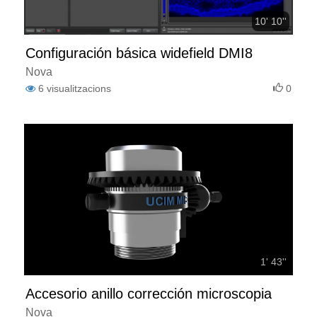
10' 10''
Configuración básica widefield DMI8
Nova
6
visualitzacions
0
1' 43''
Accesorio anillo corrección microscopia
Nova