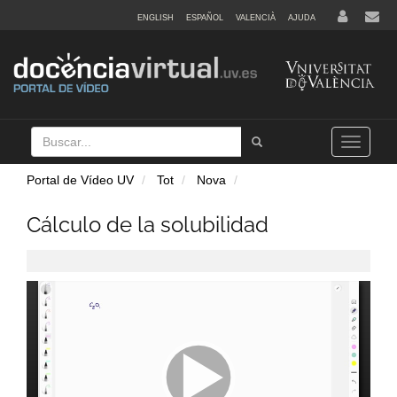
ENGLISH
ESPAÑOL
VALENCIÀ
AJUDA
Buscar
Tramet
Toggle
navigation
Portal de Vídeo UV
Tot
Nova
Cálculo de la solubilidad