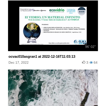
96' 02''
ocvac010asgran1 at 2022-12-16T11:03:13
Dec 17, 2022
3
64