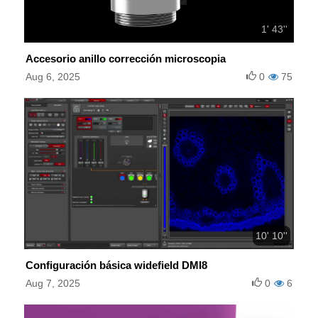
1' 43''
Accesorio anillo corrección microscopia
Aug 6, 2025
0
75
10' 10''
Configuración básica widefield DMI8
Aug 7, 2025
0
6