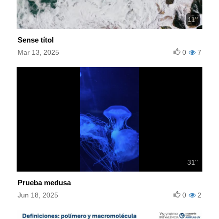
11''
Sense títol
Mar 13, 2025
0
7
31''
Prueba medusa
Jun 18, 2025
0
2