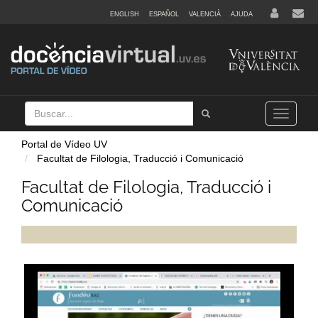
ENGLISH
ESPAÑOL
VALENCIÀ
AJUDA
Buscar
Tramet
Toggle
navigation
Portal de Vídeo UV
Facultat de Filologia, Traducció i Comunicació
Facultat de Filologia, Traducció i
Comunicació