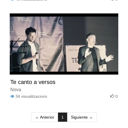
Te canto a versos
Nova
34
visualitzacions
0
(current)
← Anterior
1
Siguiente →