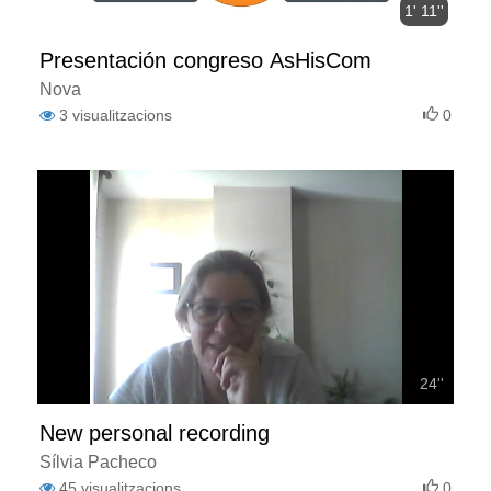
1' 11''
Presentación congreso AsHisCom
Nova
3
visualitzacions
0
24''
New personal recording
Sílvia Pacheco
45
visualitzacions
0