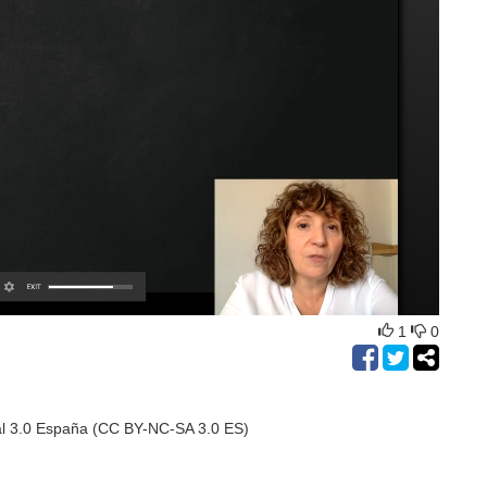
1
0
al 3.0 España (CC BY-NC-SA 3.0 ES)