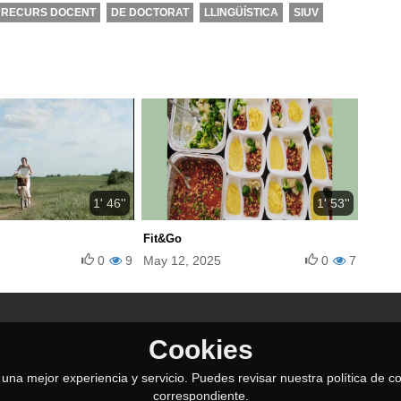
RECURS DOCENT
DE DOCTORAT
LLINGÜÍSTICA
SIUV
1' 46''
1' 53''
Fit&Go
0
9
May 12, 2025
0
7
Cookies
le una mejor experiencia y servicio. Puedes revisar nuestra política de
correspondiente.