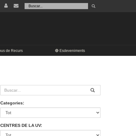
Tramet
Buscar
pus de Recurs
🔴 Esdeveniments
Categories:
CENTRES DE LA UV: