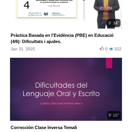
8' 34''
Pràctica Basada en l'Evidència (PBE) en Educació
(4/6): Dificultats i ajudes.
Jan 31, 2025
0
322
9' 15''
Corrección Clase Inversa Tema5