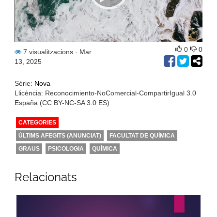
0
0
7 visualitzacions
· Mar
13, 2025
Sèrie:
Nova
Llicència: Reconocimiento-NoComercial-CompartirIgual 3.0
España (CC BY-NC-SA 3.0 ES)
CATEGORIES
ÚLTIMS AFEGITS (ANUNCIAT)
FACULTAT DE QUÍMICA
GRAUS
PSICOLOGIA
QUÍMICA
Relacionats