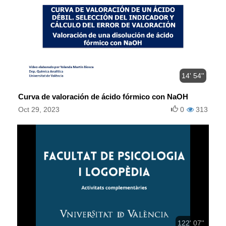
14' 54''
Curva de valoración de ácido fórmico con NaOH
Oct 29, 2023
0
313
122' 07''