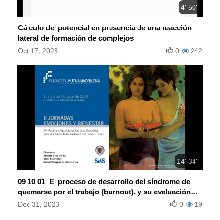
4' 50''
Cálculo del potencial en presencia de una reacción
lateral de formación de complejos
Oct 17, 2023
0
242
14' 34''
09 10 01_El proceso de desarrollo del síndrome de
quemarse por el trabajo (burnout), y su evaluación
mediante el CESQT
Dec 31, 2023
0
19