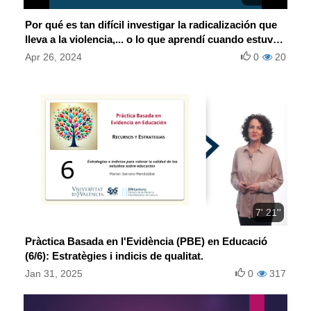
Por qué es tan difícil investigar la radicalización que
lleva a la violencia,... o lo que aprendí cuando estuve
en prisión
Apr 26, 2024
0
20
7' 21''
Pràctica Basada en l'Evidència (PBE) en Educació
(6/6): Estratègies i indicis de qualitat.
Jan 31, 2025
0
317