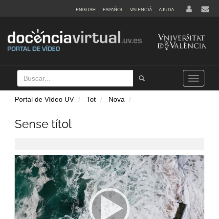
ENGLISH
ESPAÑOL
VALENCIÀ
AJUDA
Buscar
Tramet
Toggle
navigation
Portal de Vídeo UV
Tot
Nova
Sense títol