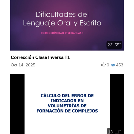
23' 55''
Corrección Clase Inversa T1
Oct 14, 2025
0
453
13' 11''