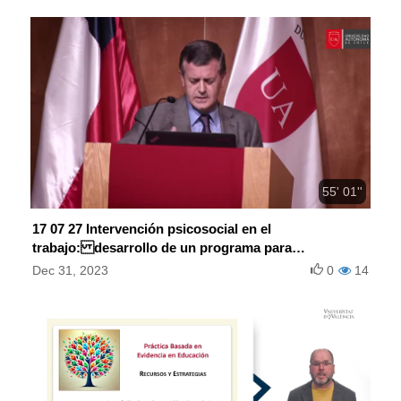
55' 01''
17 07 27 Intervención psicosocial en el
trabajo: desarrollo de un programa para
promover la calidad de vida laboral
Dec 31, 2023
0
14