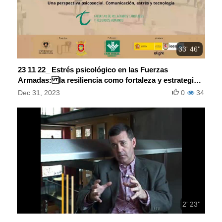
33' 46''
23 11 22_ Estrés psicológico en las Fuerzas
Armadas: la resiliencia como fortaleza y estrategia
de recuperación
Dec 31, 2023
0
34
2' 23''