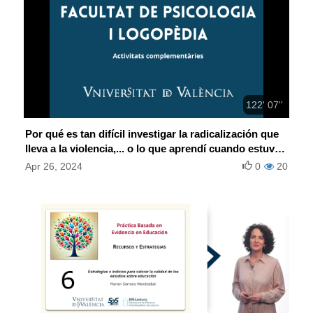
122' 07''
Por qué es tan difícil investigar la radicalización que
lleva a la violencia,... o lo que aprendí cuando estuve
en prisión
Apr 26, 2024
0
20