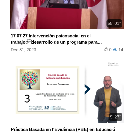
55' 01''
17 07 27 Intervención psicosocial en el
trabajo: desarrollo de un programa para
promover la calidad de vida laboral
Dec 31, 2023
0
14
5' 27''
Pràctica Basada en l'Evidència (PBE) en Educació