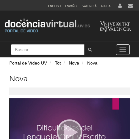
ENGLISH
ESPAÑOL
VALENCIÀ
AJUDA
Buscar
Tramet
Toggle
navigation
Portal de Vídeo UV
Tot
Nova
Nova
Nova