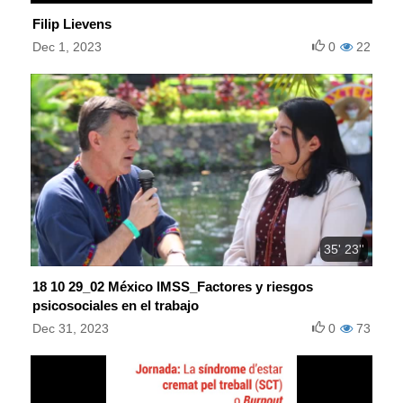
Filip Lievens
Dec 1, 2023
0
22
35' 23''
18 10 29_02 México IMSS_Factores y riesgos
psicosociales en el trabajo
Dec 31, 2023
0
73