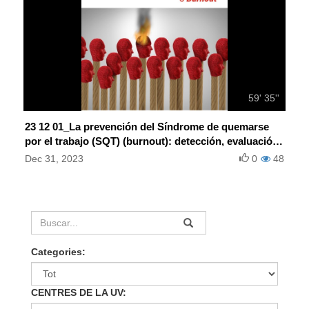
59' 35''
23 12 01_La prevención del Síndrome de quemarse
por el trabajo (SQT) (burnout): detección, evaluación
e intervención
Dec 31, 2023
0
48
Categories:
CENTRES DE LA UV: