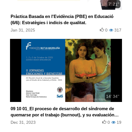
7' 21''
Pràctica Basada en l'Evidència (PBE) en Educació
(6/6): Estratègies i indicis de qualitat.
Jan 31, 2025
0
317
14' 34''
09 10 01_El proceso de desarrollo del síndrome de
quemarse por el trabajo (burnout), y su evaluación
mediante el CESQT
Dec 31, 2023
0
19