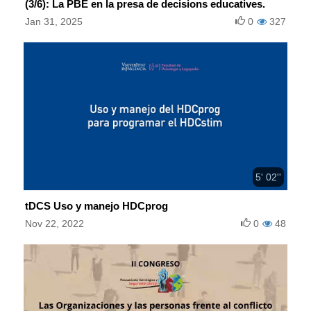
(3/6): La PBE en la presa de decisions educatives.
Jan 31, 2025
0
327
5' 02''
tDCS Uso y manejo HDCprog
Nov 22, 2022
0
48