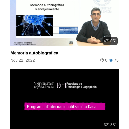
47' 05''
Memoria autobiografica
Nov 22, 2022
0
75
62' 38''