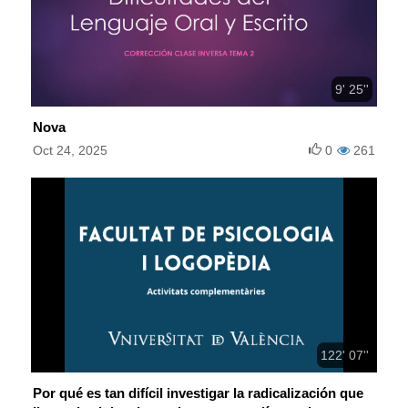
9' 25''
Nova
Oct 24, 2025
0
261
122' 07''
Por qué es tan difícil investigar la radicalización que