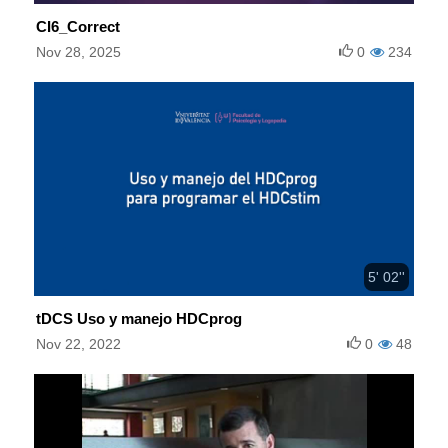
CI6_Correct
Nov 28, 2025
0
234
5' 02''
tDCS Uso y manejo HDCprog
Nov 22, 2022
0
48