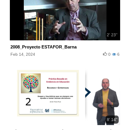
2' 23''
2008_Proyecto ESTAFOR_Barna
Feb 14, 2024
0
6
8' 14''