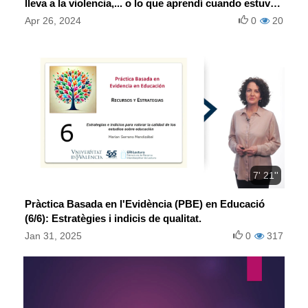
lleva a la violencia,... o lo que aprendí cuando estuve
en prisión
Apr 26, 2024
0
20
7' 21''
Pràctica Basada en l'Evidència (PBE) en Educació
(6/6): Estratègies i indicis de qualitat.
Jan 31, 2025
0
317