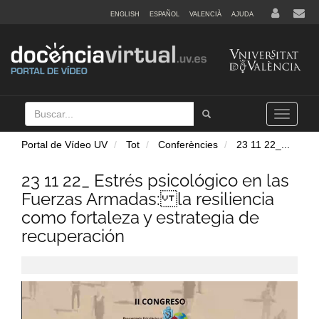
ENGLISH
ESPAÑOL
VALENCIÀ
AJUDA
Buscar
Tramet
Toggle
navigation
Portal de Vídeo UV
Tot
Conferències
23 11 22_
...
23 11 22_ Estrés psicológico en las
Fuerzas Armadas: la resiliencia
como fortaleza y estrategia de
recuperación