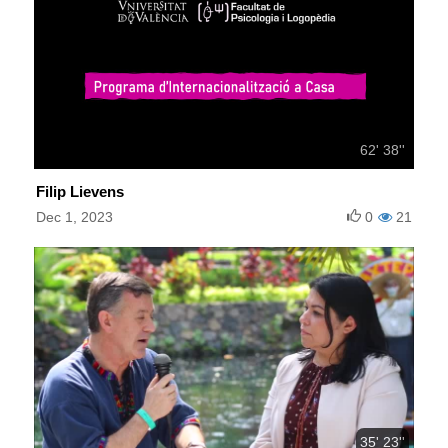
62' 38''
Filip Lievens
Dec 1, 2023
0
21
35' 23''