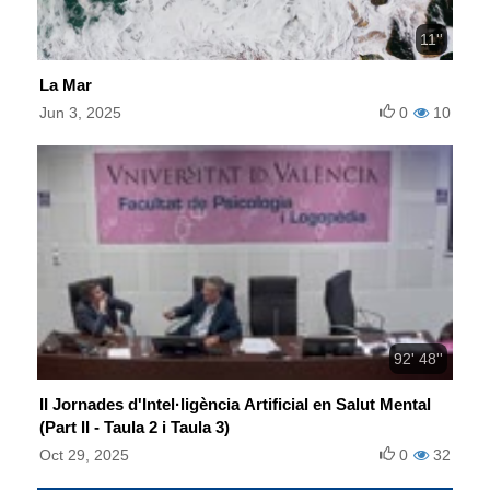
11''
La Mar
Jun 3, 2025
0
10
92' 48''
II Jornades d'Intel·ligència Artificial en Salut Mental
(Part II - Taula 2 i Taula 3)
Oct 29, 2025
0
32