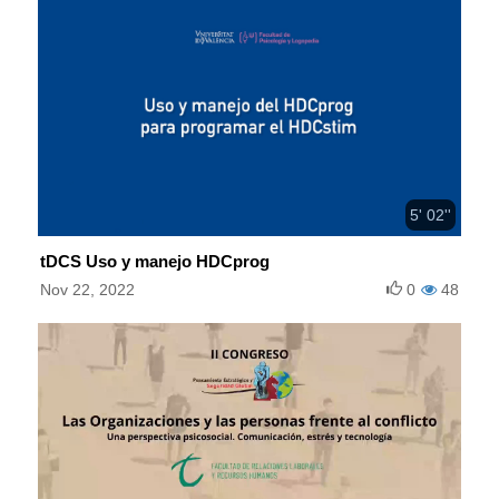
5' 02''
tDCS Uso y manejo HDCprog
Nov 22, 2022
0
48