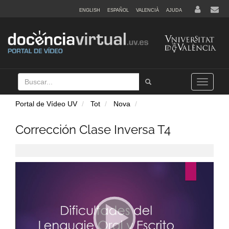
ENGLISH
ESPAÑOL
VALENCIÀ
AJUDA
Buscar
Tramet
Toggle
navigation
Portal de Vídeo UV
Tot
Nova
Corrección Clase Inversa T4