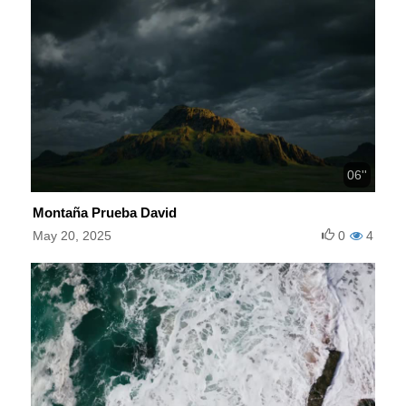
06''
Montaña Prueba David
May 20, 2025
0
4