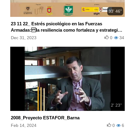
33' 46''
23 11 22_ Estrés psicológico en las Fuerzas
Armadas: la resiliencia como fortaleza y estrategia
de recuperación
Dec 31, 2023
0
34
2' 23''
2008_Proyecto ESTAFOR_Barna
Feb 14, 2024
0
6