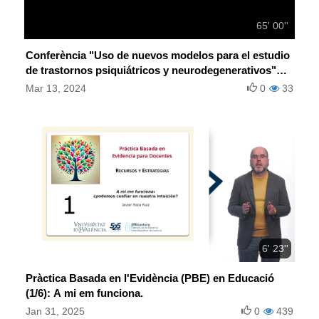
65' 00''
Conferència "Uso de nuevos modelos para el estudio
de trastornos psiquiátricos y neurodegenerativos"
(Marta Pardo, UV)
Mar 13, 2024
0
33
6' 23''
Pràctica Basada en l'Evidència (PBE) en Educació
(1/6): A mi em funciona.
Jan 31, 2025
0
439