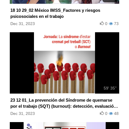
18 10 29_02 México IMSS_Factores y riesgos
psicosociales en el trabajo
Dec 31, 2023
0
73
59' 35''
23 12 01_La prevención del Síndrome de quemarse
por el trabajo (SQT) (burnout): detección, evaluación
e intervención
Dec 31, 2023
0
48