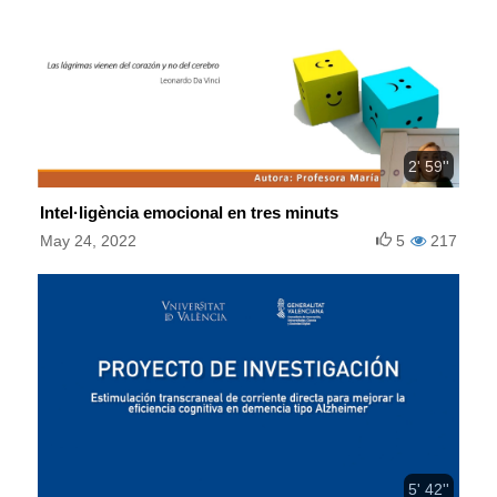
2' 59''
Intel·ligència emocional en tres minuts
May 24, 2022
5
217
5' 42''