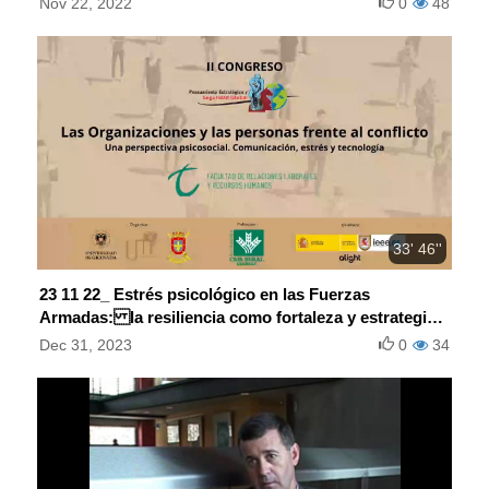
Nov 22, 2022
0
48
33' 46''
23 11 22_ Estrés psicológico en las Fuerzas
Armadas: la resiliencia como fortaleza y estrategia
de recuperación
Dec 31, 2023
0
34