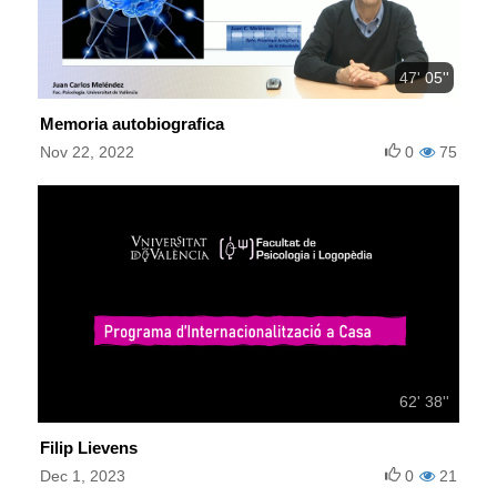
47' 05''
Memoria autobiografica
Nov 22, 2022
0
75
62' 38''
Filip Lievens
Dec 1, 2023
0
21