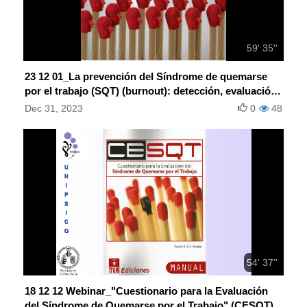
59' 35''
23 12 01_La prevención del Síndrome de quemarse
por el trabajo (SQT) (burnout): detección, evaluación
e intervención
Dec 31, 2023
0
48
54' 37''
18 12 12 Webinar_"Cuestionario para la Evaluación
del Síndrome de Quemarse por el Trabajo" (CESQT)