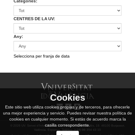
Categories:
CENTRES DE LA UV:
Any:
Selecciona per franja de data
Cookies
Este sitio web utiliza cookies propias y de terceros, para ofrecerle
una mejor experiencia y servicio. Puedes revisar nuestra política de
cookies en cualquier momento. Si estás de acuerdo marca la
casilla correspondiente.
© 2026 UV. Servei d’Informàtica. - Av. Vicent Andrés Estellés, 19. 46100 Burjassot.
València. Espanya. Telèfon: (+34) 96 354 43 10