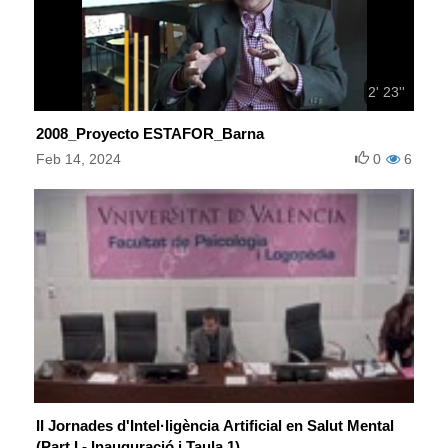
2' 23''
2008_Proyecto ESTAFOR_Barna
Feb 14, 2024
0
6
II Jornades d'Intel·ligència Artificial en Salut Mental
(Part I - Inauguració i Taula 1)