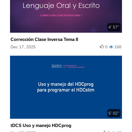
4' 57''
Corrección Clase Inversa Tema 8
Dec 17, 2025
0
168
5' 02''
tDCS Uso y manejo HDCprog