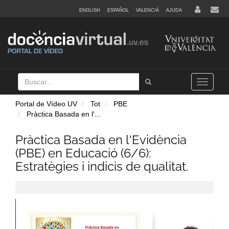
ENGLISH
ESPAÑOL
VALENCIÀ
AJUDA
Buscar
Tramet
Toggle
navigation
Portal de Vídeo UV
Tot
PBE
Pràctica Basada en l'
...
Pràctica Basada en l'Evidència
(PBE) en Educació (6/6):
Estratègies i indicis de qualitat.