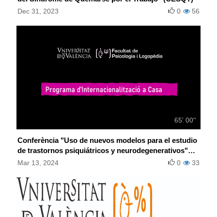
Dec 31, 2023
0
56
65' 00''
Conferència "Uso de nuevos modelos para el estudio
de trastornos psiquiátricos y neurodegenerativos"
(Marta Pardo, UV)
Mar 13, 2024
0
33