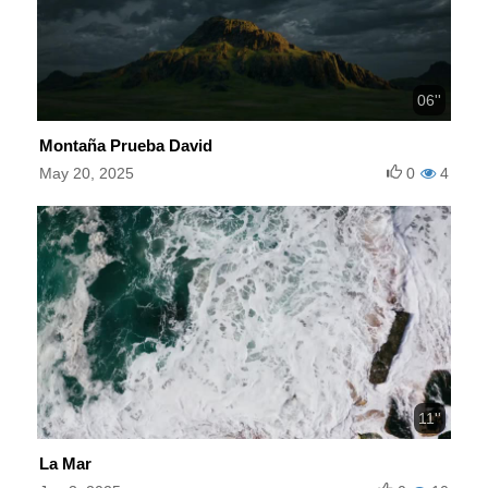
06''
Montaña Prueba David
May 20, 2025
0
4
11''
La Mar