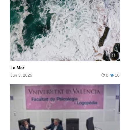
11''
La Mar
Jun 3, 2025
0
10