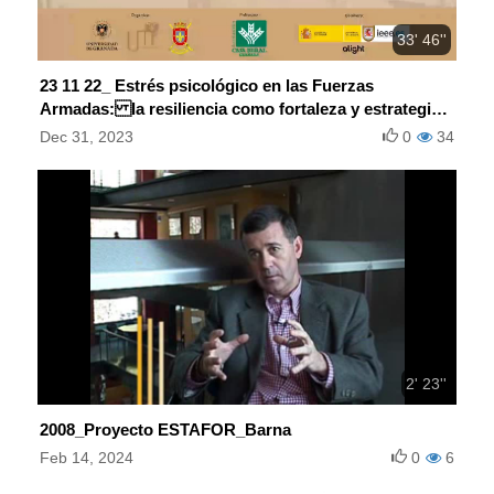
33' 46''
23 11 22_ Estrés psicológico en las Fuerzas
Armadas: la resiliencia como fortaleza y estrategia
de recuperación
Dec 31, 2023
0
34
2' 23''
2008_Proyecto ESTAFOR_Barna
Feb 14, 2024
0
6