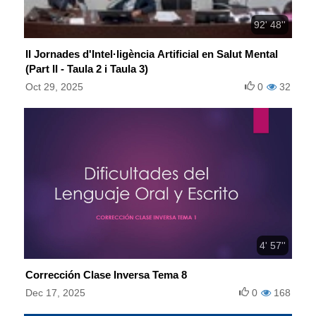
92' 48''
II Jornades d'Intel·ligència Artificial en Salut Mental
(Part II - Taula 2 i Taula 3)
Oct 29, 2025
0
32
4' 57''
Corrección Clase Inversa Tema 8
Dec 17, 2025
0
168