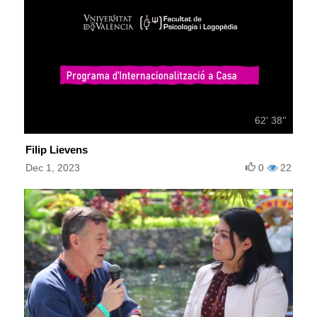
62' 38''
Filip Lievens
Dec 1, 2023
0
22