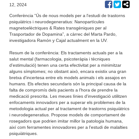
12, 2024
Conferència “Ús de nous models per a l'estudi de trastorns
psiquiàtrics i neurodegeneratius: Nanopartícules
magnetoelèctriques & Rates transgèniques per al
Trasportador de Dopamina”, a càrrec del Marta Pardo,
investigadora Ramón y Cajal actualment en la UV.
Resum de la conferència: Els tractaments actuals per a la
salut mental (farmacologia, psicoteràpia i tècniques
d'estimulació) tenen una certa efectivitat per a minimitzar
alguns símptomes; no obstant això, encara existix una gran
bretxa d'incertesa entre els models animals i els assajos en
humans. Els efectes secundaris són la principal causa de la
falta de compromís dels pacients a l'hora de prendre la
medicació prescrita. Les meues línies d'investigació utilitzen
enfocaments innovadors per a superar els problemes de la
metodologia actual per al tractament de trastorns psiquiàtrics
i neurodegeneratius. Propose models de comportament de
rosegadors que podrien imitar millor la patologia humana,
així com ferramentes innovadores per a l'estudi de malalties
psiquiàtriques.