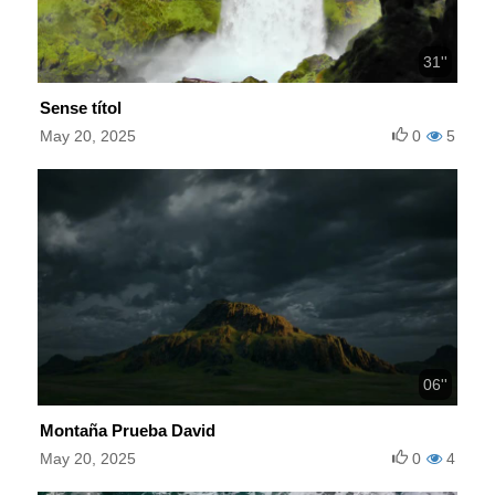
31''
Sense títol
May 20, 2025
0
5
06''
Montaña Prueba David
May 20, 2025
0
4