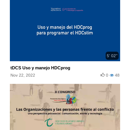
5' 02''
tDCS Uso y manejo HDCprog
Nov 22, 2022
0
48