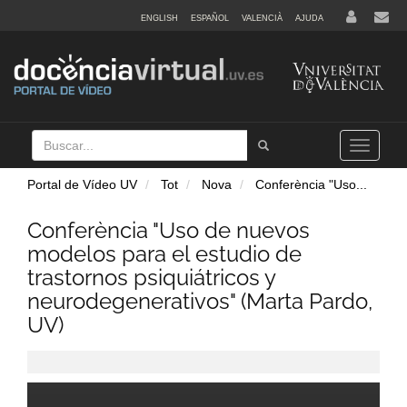
ENGLISH
ESPAÑOL
VALENCIÀ
AJUDA
Buscar
Tramet
Toggle
navigation
Portal de Vídeo UV
Tot
Nova
Conferència "Uso
...
Conferència "Uso de nuevos
modelos para el estudio de
trastornos psiquiátricos y
neurodegenerativos" (Marta Pardo,
UV)