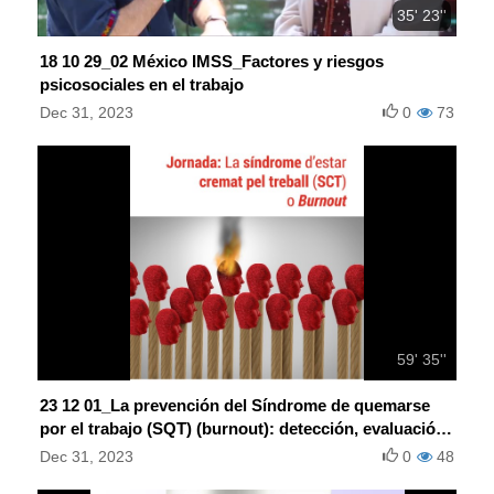
35' 23''
18 10 29_02 México IMSS_Factores y riesgos
psicosociales en el trabajo
Dec 31, 2023
0
73
59' 35''
23 12 01_La prevención del Síndrome de quemarse
por el trabajo (SQT) (burnout): detección, evaluación
e intervención
Dec 31, 2023
0
48