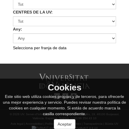
CENTRES DE LA UV:
Any:
Selecciona per franja de data
Cookies
Este sitio web utiliza cookies propias y de terceros, para ofrecerle
una mejor experiencia y servicio. Puedes revisar nuestra política de
cookies en cualquier momento. Si estás de acuerdo marca la
casilla correspondiente.
© 2026 UV. Servei d’Informàtica. - Av. Vicent Andrés Estellés, 19. 46100 Burjassot.
València. Espanya. Telèfon: (+34) 96 354 43 10
Aceptar
Avis legal
|
Accessibilitat
|
Política privacitat
|
Cookies
|
Transparència
|
Bústia UV
Funciona amb
PuMuKIT 3.9.10