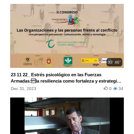
33' 46''
23 11 22_ Estrés psicológico en las Fuerzas
Armadas: la resiliencia como fortaleza y estrategia
de recuperación
Dec 31, 2023
0
34