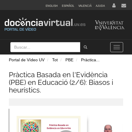
ENGLISH
ESPAÑOL
VALENCIÀ
AJUDA
Buscar
Tramet
Toggle
navigation
Portal de Vídeo UV
Tot
PBE
Pràctica
...
Pràctica Basada en l'Evidència
(PBE) en Educació (2/6): Biasos i
heurístics.