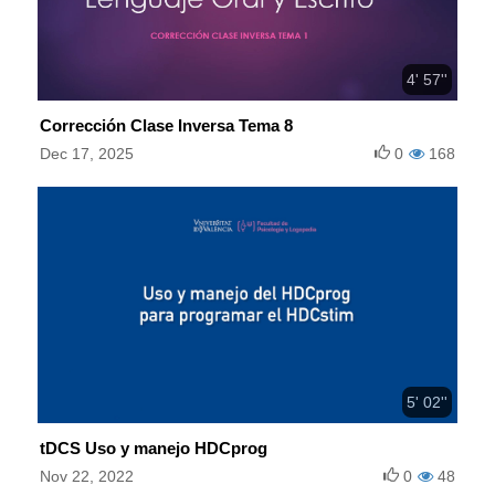
4' 57''
Corrección Clase Inversa Tema 8
Dec 17, 2025
0
168
5' 02''
tDCS Uso y manejo HDCprog
Nov 22, 2022
0
48