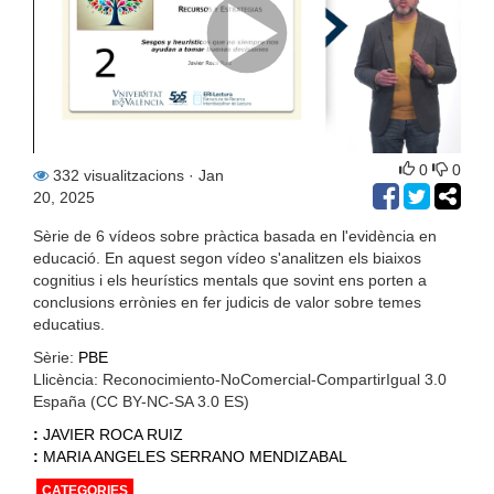
0
0
332 visualitzacions
· Jan
20, 2025
Sèrie de 6 vídeos sobre pràctica basada en l'evidència en
educació. En aquest segon vídeo s'analitzen els biaixos
cognitius i els heurístics mentals que sovint ens porten a
conclusions errònies en fer judicis de valor sobre temes
educatius.
Sèrie:
PBE
Llicència: Reconocimiento-NoComercial-CompartirIgual 3.0
España (CC BY-NC-SA 3.0 ES)
:
JAVIER ROCA RUIZ
:
MARIA ANGELES SERRANO MENDIZABAL
CATEGORIES