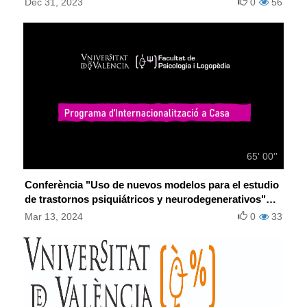
Dec 31, 2023
0
56
65' 00''
Conferència "Uso de nuevos modelos para el estudio
de trastornos psiquiátricos y neurodegenerativos"
(Marta Pardo, UV)
Mar 13, 2024
0
33