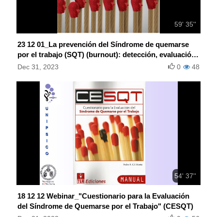
59' 35''
23 12 01_La prevención del Síndrome de quemarse
por el trabajo (SQT) (burnout): detección, evaluación
e intervención
Dec 31, 2023
0
48
54' 37''
18 12 12 Webinar_"Cuestionario para la Evaluación
del Síndrome de Quemarse por el Trabajo" (CESQT)