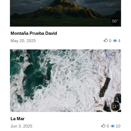
06''
Montaña Prueba David
May 20, 2025
0
4
11''
La Mar
Jun 3, 2025
0
10