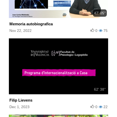
47' 05''
Memoria autobiografica
Nov 22, 2022
0
75
62' 38''
Filip Lievens
Dec 1, 2023
0
22