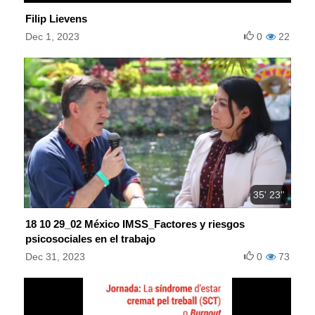
Filip Lievens
Dec 1, 2023
0
22
35' 23''
18 10 29_02 México IMSS_Factores y riesgos
psicosociales en el trabajo
Dec 31, 2023
0
73