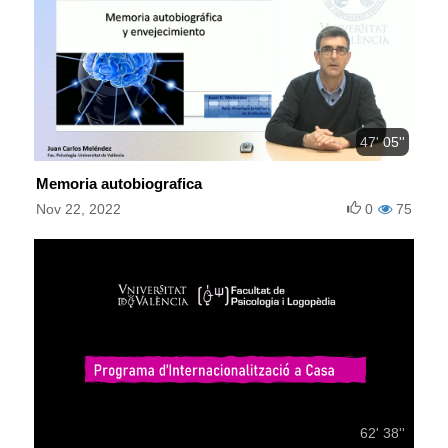
47' 05''
Memoria autobiografica
Nov 22, 2022
0
75
62' 38''