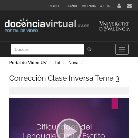
ENGLISH
ESPAÑOL
VALENCIÀ
AJUDA
Buscar
Tramet
Toggle
navigation
Portal de Vídeo UV
Tot
Nova
Corrección Clase Inversa Tema 3