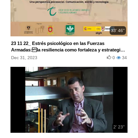
33' 46''
23 11 22_ Estrés psicológico en las Fuerzas
Armadas: la resiliencia como fortaleza y estrategia
de recuperación
Dec 31, 2023
0
34
2' 23''