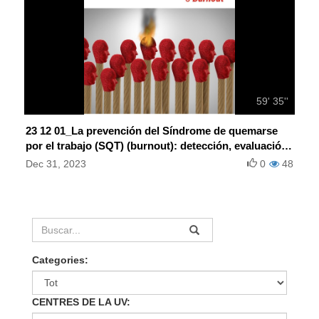
59' 35''
23 12 01_La prevención del Síndrome de quemarse
por el trabajo (SQT) (burnout): detección, evaluación
e intervención
Dec 31, 2023
0
48
Categories:
CENTRES DE LA UV: