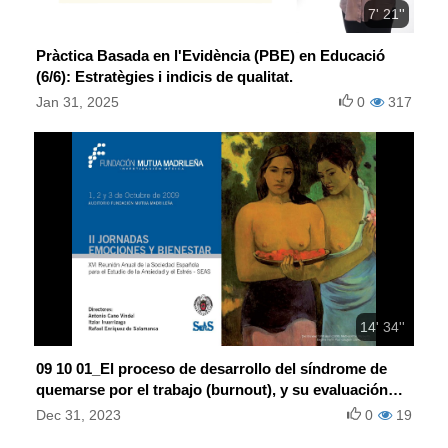
7' 21''
Pràctica Basada en l'Evidència (PBE) en Educació
(6/6): Estratègies i indicis de qualitat.
Jan 31, 2025
0
317
14' 34''
09 10 01_El proceso de desarrollo del síndrome de
quemarse por el trabajo (burnout), y su evaluación
mediante el CESQT
Dec 31, 2023
0
19