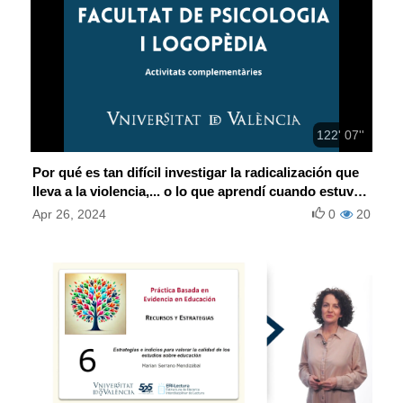
122' 07''
Por qué es tan difícil investigar la radicalización que
lleva a la violencia,... o lo que aprendí cuando estuve
en prisión
Apr 26, 2024
0
20