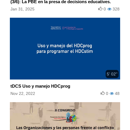
(3/6): La PBE en la presa de decisions educatives.
Jan 31, 2025
0
328
5' 02''
tDCS Uso y manejo HDCprog
Nov 22, 2022
0
48