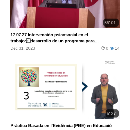
55' 01''
17 07 27 Intervención psicosocial en el
trabajo: desarrollo de un programa para
promover la calidad de vida laboral
Dec 31, 2023
0
14
5' 27''
Pràctica Basada en l'Evidència (PBE) en Educació