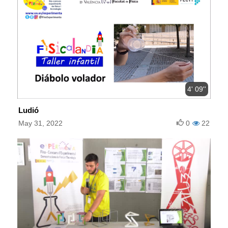
4' 09''
Ludió
May 31, 2022
0
22