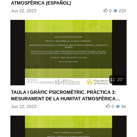
ATMOSFÈRICA (ESPAÑOL)
Jun 22, 2023
0
220
11' 20''
TAULA I GRÀFIC PSICROMÈTRIC. PRÀCTICA 3:
MESURAMENT DE LA HUMITAT ATMOSFÈRICA
(VALENCIÀ)
Jun 22, 2023
0
46