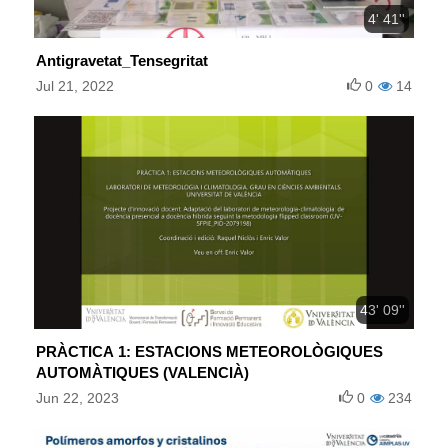
4' 41''
Antigravetat_Tensegritat
Jul 21, 2022
0
14
43' 09''
PRÀCTICA 1: ESTACIONS METEOROLÒGIQUES
AUTOMÀTIQUES (VALENCIÀ)
Jun 22, 2023
0
234