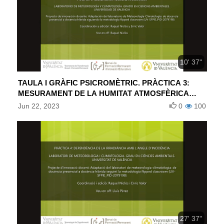
10' 37''
TAULA I GRÀFIC PSICROMÈTRIC. PRÀCTICA 3:
MESURAMENT DE LA HUMITAT ATMOSFÈRICA
(ESPAÑOL)
Jun 22, 2023
0
100
27' 37''