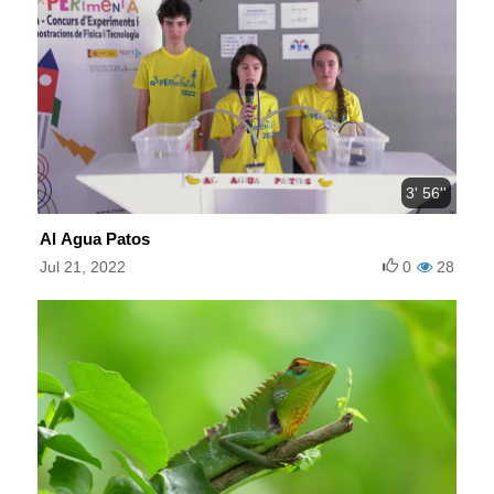
3' 56''
Al Agua Patos
Jul 21, 2022
0
28