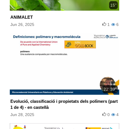
15''
ANIMALET
Jun 26, 2025
1
6
22' 39''
Evolució, classificació i propietats dels polímers (part
1 de 4) - en castellà
Jun 28, 2025
0
4