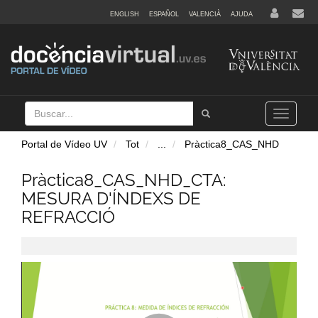
ENGLISH
ESPAÑOL
VALENCIÀ
AJUDA
Buscar
Tramet
Toggle
navigation
Portal de Vídeo UV
Tot
...
Pràctica8_CAS_NHD
Pràctica8_CAS_NHD_CTA:
MESURA D'ÍNDEXS DE
REFRACCIÓ