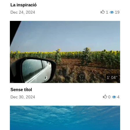
La inspiració
Dec 24, 2024
1
19
1' 04''
Sense títol
Dec 30, 2024
0
4