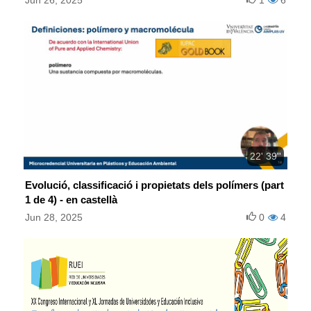
Jun 26, 2025
1
6
22' 39''
Evolució, classificació i propietats dels polímers (part
1 de 4) - en castellà
Jun 28, 2025
0
4