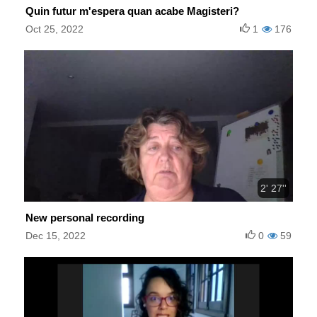
Quin futur m'espera quan acabe Magisteri?
Oct 25, 2022
1
176
2' 27''
New personal recording
Dec 15, 2022
0
59