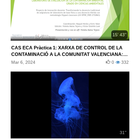
15' 43''
CAS ECA Pràctica 1: XARXA DE CONTROL DE LA
CONTAMINACIÓ A LA COMUNITAT VALENCIANA:
ANÀLISI DE NIVELLS D’IMMISSIÓ DE DISTINTS
Mar 6, 2024
0
332
CONTAMINANTS
31''