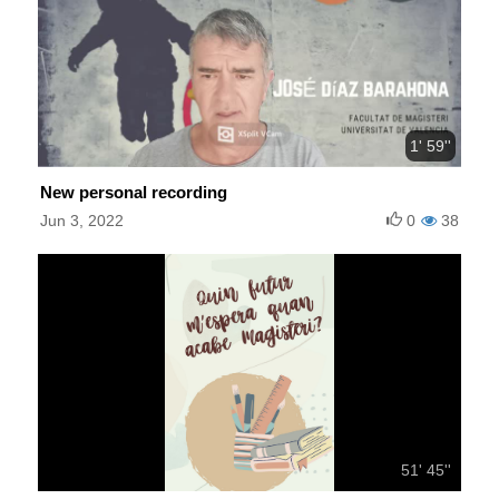
1' 59''
New personal recording
Jun 3, 2022
0
38
51' 45''