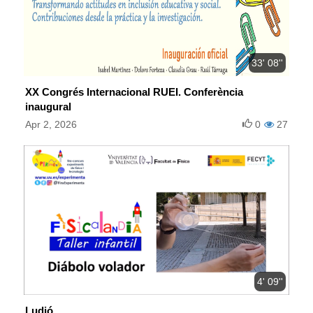
33' 08''
XX Congrés Internacional RUEI. Conferència
inaugural
Apr 2, 2026
0
27
4' 09''
Ludió