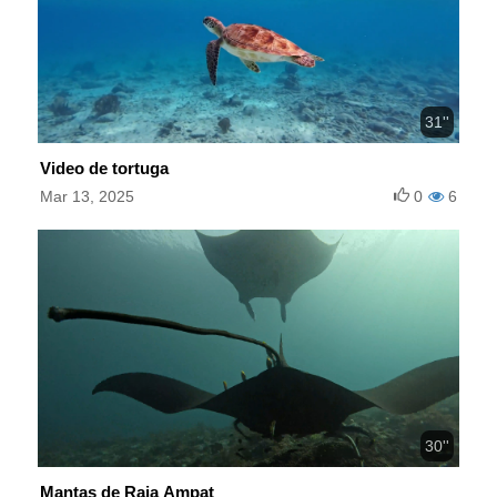
31''
Video de tortuga
Mar 13, 2025
0
6
30''
Mantas de Raja Ampat