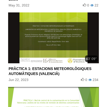
May 31, 2022
0
22
43' 09''
PRÀCTICA 1: ESTACIONS METEOROLÒGIQUES
AUTOMÀTIQUES (VALENCIÀ)
Jun 22, 2023
0
234