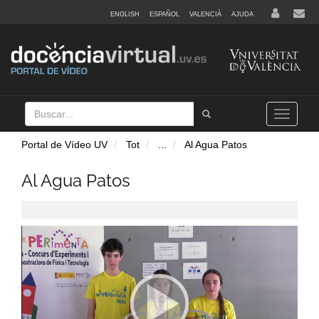
ENGLISH
ESPAÑOL
VALENCIÀ
AJUDA
Buscar
Tramet
Toggle
navigation
Portal de Vídeo UV
Tot
...
Al Agua Patos
Al Agua Patos