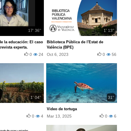
17' 36''
1' 13''
de la educación: El caso
Biblioteca Pública de l'Estat de
revista experta.
València (BPE)
0
24
Oct 6, 2023
0
56
1' 04''
31''
Video de tortuga
0
4
Mar 13, 2025
0
6