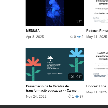
31''
MEDUSA
Podcast Pintu
Apr 8, 2025
0
2
May 11, 2025
101' 01''
Presentació de la Càtedra de
Podcast Cine
transformació educativa <<Carme
May 11, 2025
Miquel>>
Nov 24, 2022
1
97