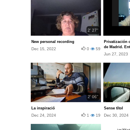
2' 27''
New personal recording
Privatización 
de Madrid. Ent
Dec 15, 2022
0
59
Jun 27, 2023
2' 06''
La inspiració
Sense títol
Dec 24, 2024
1
19
Dec 30, 2024