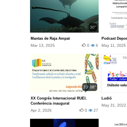
30''
Mantas de Raja Ampat
Podcast Depor
Mar 13, 2025
0
6
May 11, 2025
33' 08''
XX Congrés Internacional RUEI.
Ludió
Conferència inaugural
May 31, 2022
Apr 2, 2026
0
27