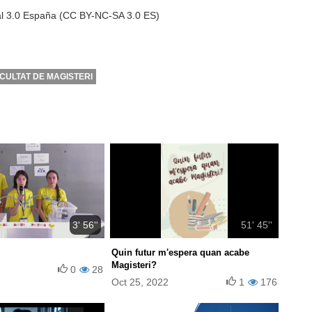
al 3.0 España (CC BY-NC-SA 3.0 ES)
CULTAT DE MAGISTERI
3' 56''
51' 45''
Quin futur m'espera quan acabe
Magisteri?
0
28
Oct 25, 2022
1
176