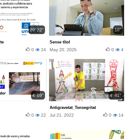
20' 22''
10''
te
Sense títol
0
24
May 20, 2025
0
4
4' 09''
4' 41''
Antigravetat_Tensegritat
0
22
Jul 21, 2022
0
14