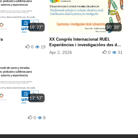
16' 27''
50' 39''
ra
XX Congrés Internacional RUEI.
Experiències i investigacións des de
0
19
Llationamèrica
Apr 2, 2026
0
31
12' 57''
0
8