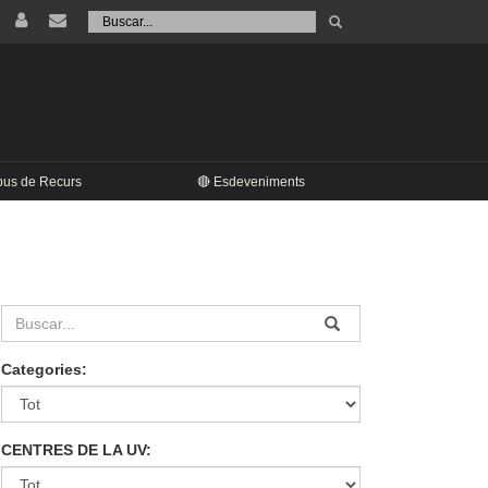
Tramet
Buscar
pus de Recurs
🔴 Esdeveniments
Categories:
CENTRES DE LA UV: