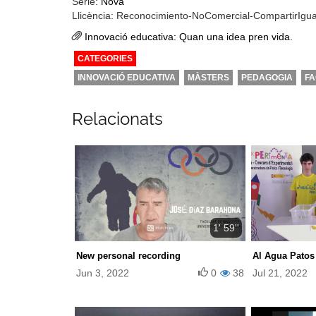
Sèrie:
Nova
Llicència: Reconocimiento-NoComercial-CompartirIgu
Innovació educativa: Quan una idea pren vida.
CATEGORIES
INNOVACIÓ EDUCATIVA
MÀSTERS
PEDAGOGIA
FA
Relacionats
1' 59''
New personal recording
Al Agua Patos
Jun 3, 2022
0
38
Jul 21, 2022