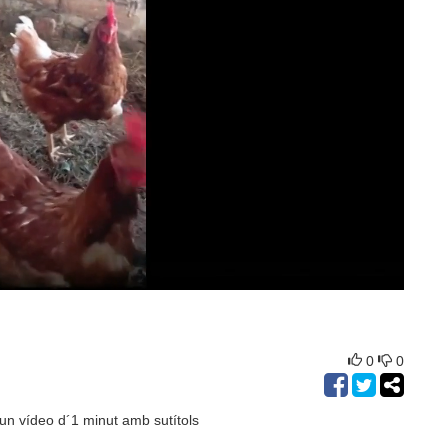
0
0
 un vídeo d´1 minut amb sutítols