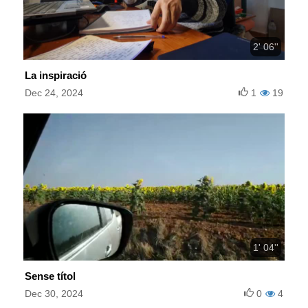
2' 06''
La inspiració
Dec 24, 2024
1
19
1' 04''
Sense títol
Dec 30, 2024
0
4