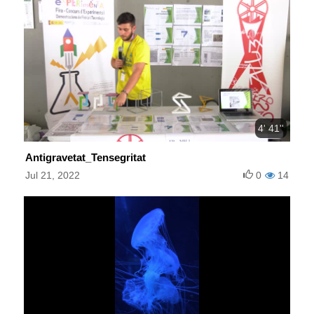
4' 41''
Antigravetat_Tensegritat
Jul 21, 2022
0
14