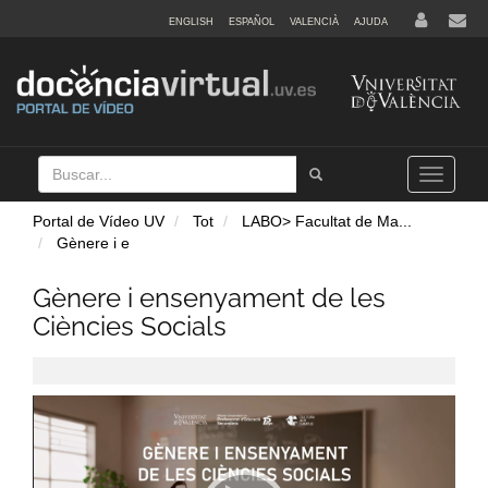
ENGLISH
ESPAÑOL
VALENCIÀ
AJUDA
Buscar
Tramet
Toggle
navigation
Portal de Vídeo UV
Tot
LABO> Facultat de Ma
...
Gènere i e
Gènere i ensenyament de les
Ciències Socials