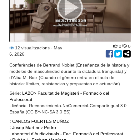
0
0
12 visualitzacions
· May
6, 2026
Conferències de Bertrand Noblet (Enseñanza de la historia y
modelos de masculinidad durante la dictadura franquista) y
d'Alba M. Boix (Cuando el género entra en el aula de
historia: límites, resistencias y propuestas de actuación).
Sèrie:
LABO> Facultat de Magisteri - Formació del
Professorat
Llicència: Reconocimiento-NoComercial-CompartirIgual 3.0
España (CC BY-NC-SA 3.0 ES)
:
CARLOS FUERTES MUÑOZ
:
Josep Martínez Pedro
Laboratori d'Audiovisuals - Fac. Formació del Professorat
:
Rubén L. Estévez Martínez