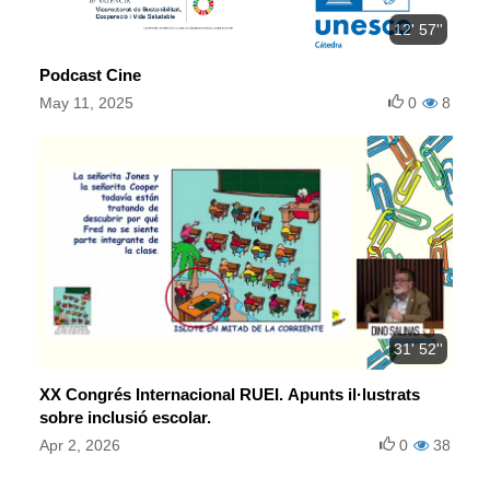
12' 57''
Podcast Cine
May 11, 2025
0
8
31' 52''
XX Congrés Internacional RUEI. Apunts il·lustrats
sobre inclusió escolar.
Apr 2, 2026
0
38