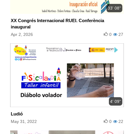
33' 08''
XX Congrés Internacional RUEI. Conferència
inaugural
Apr 2, 2026
0
27
4' 09''
Ludió
May 31, 2022
0
22