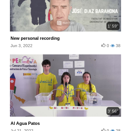
1' 59''
New personal recording
Jun 3, 2022
0
38
3' 56''
Al Agua Patos
Jul 21, 2022
0
28