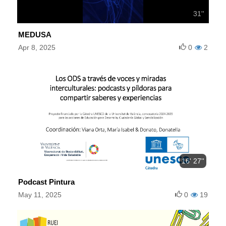
31''
MEDUSA
Apr 8, 2025
0
2
16' 27''
Podcast Pintura
May 11, 2025
0
19