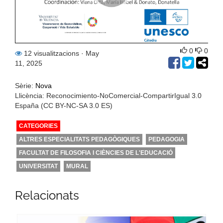
0
0
12 visualitzacions
· May
11, 2025
Sèrie:
Nova
Llicència: Reconocimiento-NoComercial-CompartirIgual 3.0
España (CC BY-NC-SA 3.0 ES)
CATEGORIES
ALTRES ESPECIALITATS PEDAGÒGIQUES
PEDAGOGIA
FACULTAT DE FILOSOFIA I CIÈNCIES DE L'EDUCACIÓ
UNIVERSITAT
MURAL
Relacionats