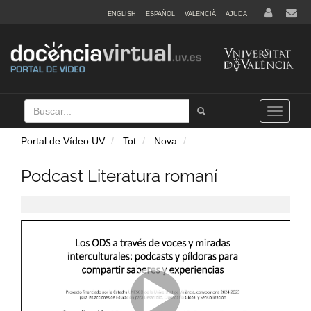
ENGLISH
ESPAÑOL
VALENCIÀ
AJUDA
Buscar
Tramet
Toggle
navigation
Portal de Vídeo UV
Tot
Nova
Podcast Literatura romaní