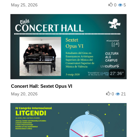
May 25, 2026
0
5
27' 36''
Concert Hall: Sextet Opus VI
May 20, 2026
0
21