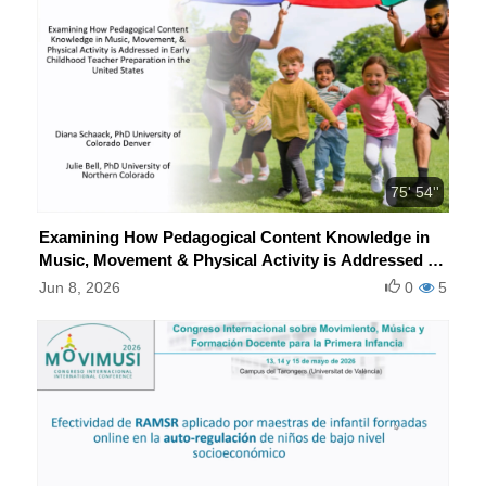
75' 54''
Examining How Pedagogical Content Knowledge in
Music, Movement & Physical Activity is Addressed in
Early Childhood Teacher Preparation in the United
Jun 8, 2026
0
5
States