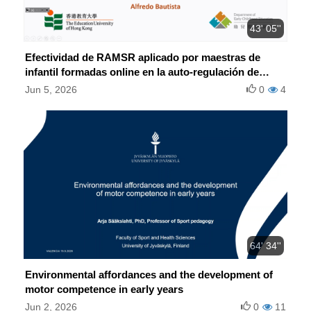
43' 05''
Efectividad de RAMSR aplicado por maestras de
infantil formadas online en la auto-regulación de
niños de bajo nivel socioeconómico
Jun 5, 2026
0
4
64' 34''
Environmental affordances and the development of
motor competence in early years
Jun 2, 2026
0
11