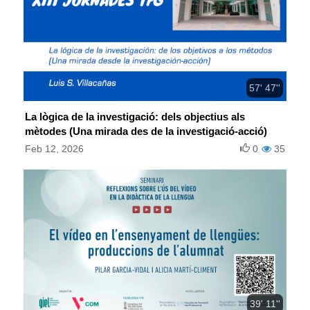
57' 47''
La lògica de la investigació: dels objectius als
mètodes (Una mirada des de la investigació-acció)
Feb 12, 2026
0
35
39' 11''