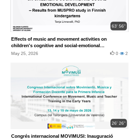
63' 56''
Effects of music and movement activities on
children's cognitive and social-emotional
development
May 25, 2026
0
2
26' 26''
Congrés internacional MOVIMUSI: Inauguració