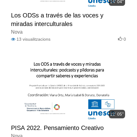
14' 04''
Los ODSs a través de las voces y
miradas interculturales
Nova
13
visualitzacions
0
12' 05''
PISA 2022. Pensamiento Creativo
Nova