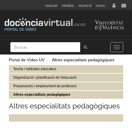
ENGLISH
ESPAÑOL
VALENCIÀ
AJUDA
Buscar
Tramet
Toggle
navigation
Portal de Vídeo UV
Altres especialitats pedagògiques
Teoría i mètodes educatius
Organització i planificació de l'educació
Preparación i empleament de profesors
Altres especialitats pedagògiques
Altres especialitats pedagògiques