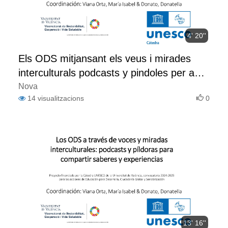
4' 20''
Els ODS mitjansant els veus i mirades
interculturals podcasts y pindoles per a
compartir els sabers i les experiències
Nova
14
visualitzacions
0
13' 16''