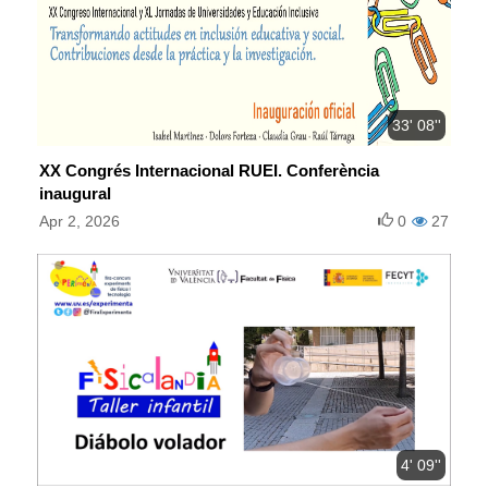
33' 08''
XX Congrés Internacional RUEI. Conferència
inaugural
Apr 2, 2026
0
27
4' 09''