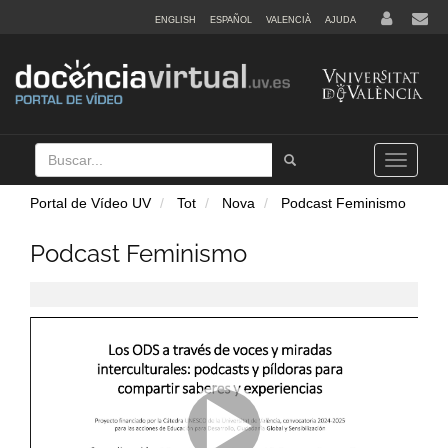
ENGLISH
ESPAÑOL
VALENCIÀ
AJUDA
Buscar
Tramet
Toggle
navigation
Portal de Vídeo UV
Tot
Nova
Podcast Feminismo
Podcast Feminismo