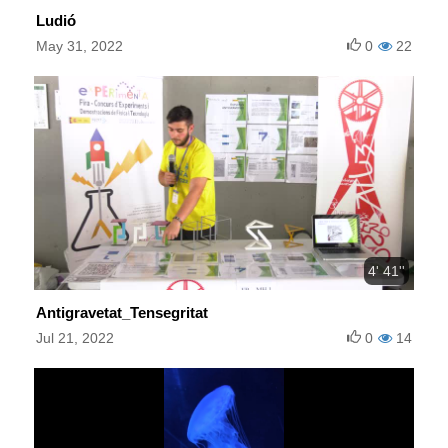
Ludió
May 31, 2022
0
22
4' 41''
Antigravetat_Tensegritat
Jul 21, 2022
0
14