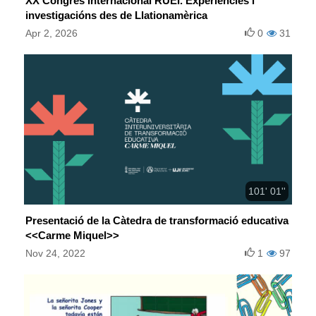
XX Congrés Internacional RUEI. Experiències i
investigacións des de Llationamèrica
Apr 2, 2026
0
31
101' 01''
Presentació de la Càtedra de transformació educativa
<<Carme Miquel>>
Nov 24, 2022
1
97