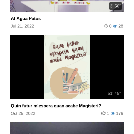
3' 56''
Al Agua Patos
Jul 21, 2022
0
28
51' 45''
Quin futur m'espera quan acabe Magisteri?
Oct 25, 2022
1
176