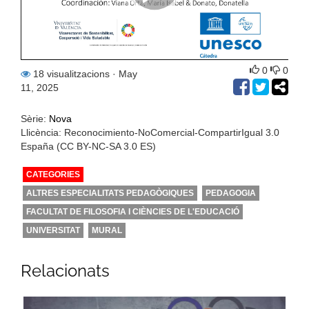
0
0
18 visualitzacions
· May
11, 2025
Sèrie:
Nova
Llicència: Reconocimiento-NoComercial-CompartirIgual 3.0
España (CC BY-NC-SA 3.0 ES)
CATEGORIES
ALTRES ESPECIALITATS PEDAGÒGIQUES
PEDAGOGIA
FACULTAT DE FILOSOFIA I CIÈNCIES DE L'EDUCACIÓ
UNIVERSITAT
MURAL
Relacionats