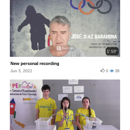
1' 59''
New personal recording
Jun 3, 2022
0
38