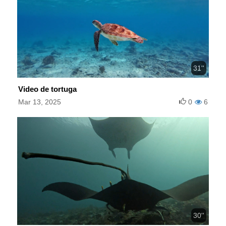
31''
Video de tortuga
Mar 13, 2025
0
6
30''