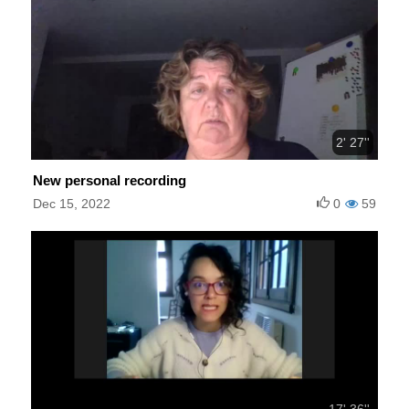
2' 27''
New personal recording
Dec 15, 2022
0
59
17' 36''