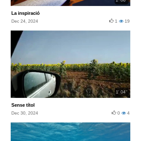
La inspiració
Dec 24, 2024
1
19
1' 04''
Sense títol
Dec 30, 2024
0
4