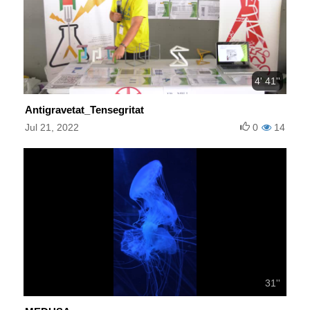
4' 41''
Antigravetat_Tensegritat
Jul 21, 2022
0
14
31''