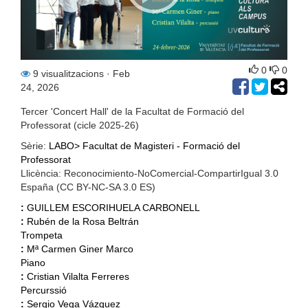
0
0
9 visualitzacions
· Feb
24, 2026
Tercer 'Concert Hall' de la Facultat de Formació del
Professorat (cicle 2025-26)
Sèrie:
LABO> Facultat de Magisteri - Formació del
Professorat
Llicència: Reconocimiento-NoComercial-CompartirIgual 3.0
España (CC BY-NC-SA 3.0 ES)
:
GUILLEM ESCORIHUELA CARBONELL
:
Rubén de la Rosa Beltrán
Trompeta
:
Mª Carmen Giner Marco
Piano
:
Cristian Vilalta Ferreres
Percurssió
:
Sergio Vega Vázquez