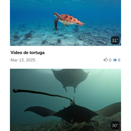
31''
Video de tortuga
Mar 13, 2025
0
6
30''