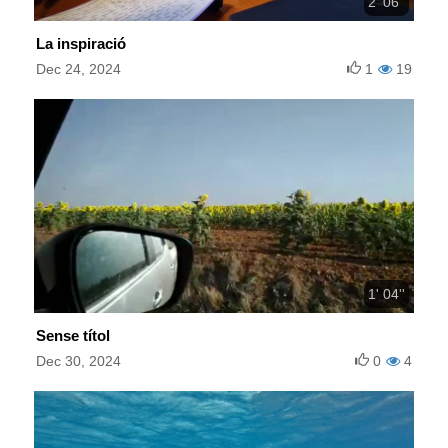
2' 06''
La inspiració
Dec 24, 2024
1
19
1' 04''
Sense títol
Dec 30, 2024
0
4