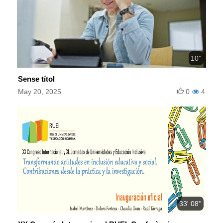
10''
Sense títol
May 20, 2025
0
4
33' 08''