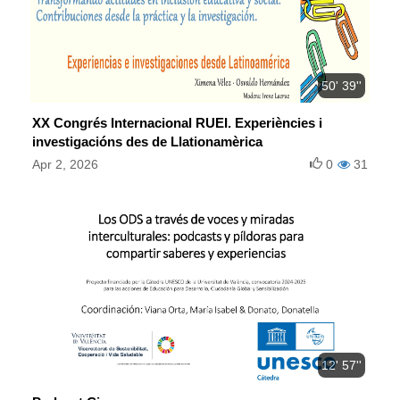
50' 39''
XX Congrés Internacional RUEI. Experiències i
investigacións des de Llationamèrica
Apr 2, 2026
0
31
12' 57''