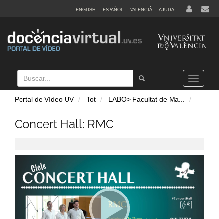
ENGLISH
ESPAÑOL
VALENCIÀ
AJUDA
Buscar
Tramet
Toggle
navigation
Portal de Vídeo UV
Tot
LABO> Facultat de Ma
...
Concert Hall: RMC