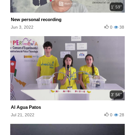
1' 59''
New personal recording
Jun 3, 2022
0
38
3' 56''
Al Agua Patos
Jul 21, 2022
0
28