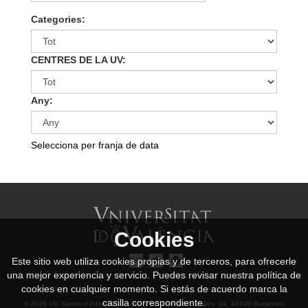
Categories:
CENTRES DE LA UV:
Any:
Selecciona per franja de data
Cookies
Este sitio web utiliza cookies propias y de terceros, para ofrecerle
una mejor experiencia y servicio. Puedes revisar nuestra política de
cookies en cualquier momento. Si estás de acuerdo marca la
casilla correspondiente.
© 2026 UV. Servei d’Informàtica. - Av. Vicent Andrés Estellés, 19. 46100 Burjassot.