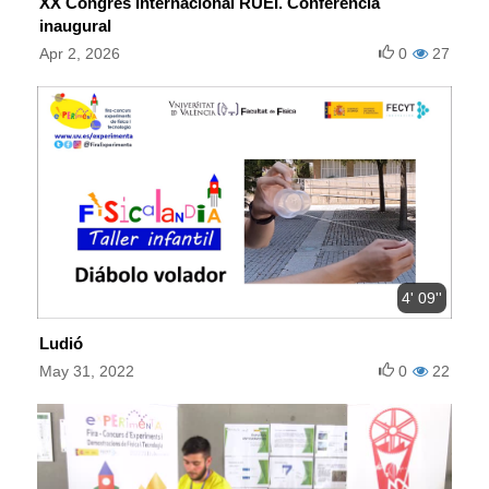
XX Congrés Internacional RUEI. Conferència
inaugural
Apr 2, 2026
0
27
4' 09''
Ludió
May 31, 2022
0
22