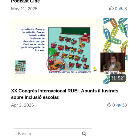
Podcast Cine
May 11, 2025
0
8
31' 52''
XX Congrés Internacional RUEI. Apunts il·lustrats
sobre inclusió escolar.
Apr 2, 2026
0
38