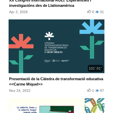
XX Congrés Internacional RUEI. Experiències i
investigacións des de Llationamèrica
Apr 2, 2026
0
31
101' 01''
Presentació de la Càtedra de transformació educativa
<<Carme Miquel>>
Nov 24, 2022
1
97