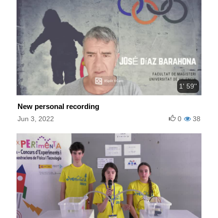
1' 59''
New personal recording
Jun 3, 2022
0
38