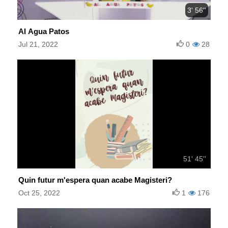
3' 56''
Al Agua Patos
Jul 21, 2022
0
28
51' 45''
Quin futur m'espera quan acabe Magisteri?
Oct 25, 2022
1
176