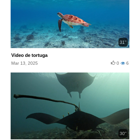
31''
Video de tortuga
Mar 13, 2025
0
6
30''