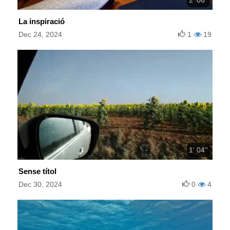
La inspiració
Dec 24, 2024
1
19
1' 04''
Sense títol
Dec 30, 2024
0
4