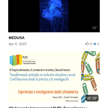
31''
MEDUSA
Apr 8, 2025
0
2
50' 39''