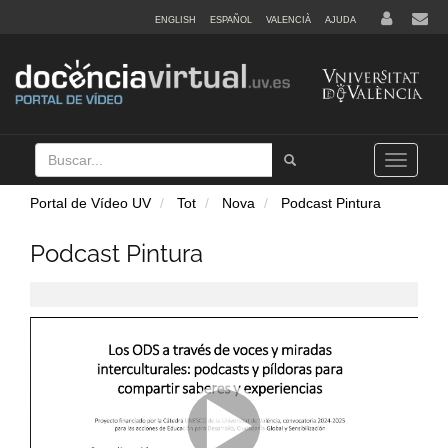
ENGLISH
ESPAÑOL
VALENCIÀ
AJUDA
Buscar
Tramet
Toggle
navigation
Portal de Vídeo UV
Tot
Nova
Podcast Pintura
Podcast Pintura