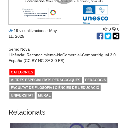
0
0
19 visualitzacions
· May
11, 2025
Sèrie:
Nova
Llicència: Reconocimiento-NoComercial-CompartirIgual 3.0
España (CC BY-NC-SA 3.0 ES)
CATEGORIES
ALTRES ESPECIALITATS PEDAGÒGIQUES
PEDAGOGIA
FACULTAT DE FILOSOFIA I CIÈNCIES DE L'EDUCACIÓ
UNIVERSITAT
MURAL
Relacionats