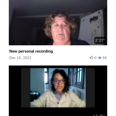
2' 27''
New personal recording
Dec 15, 2022
0
59
17' 36''