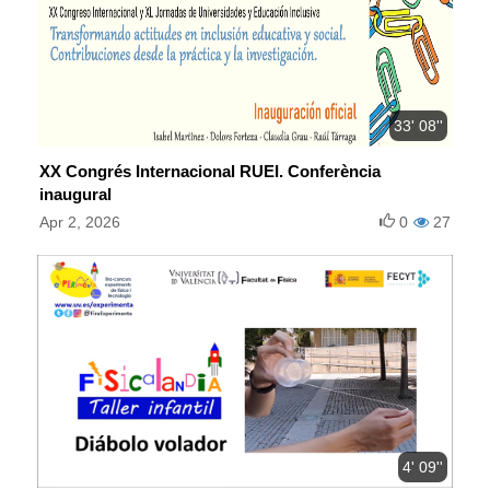
33' 08''
XX Congrés Internacional RUEI. Conferència
inaugural
Apr 2, 2026
0
27
4' 09''