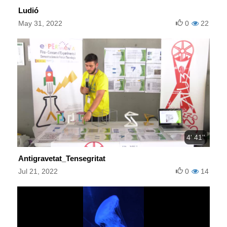
Ludió
May 31, 2022
0
22
4' 41''
Antigravetat_Tensegritat
Jul 21, 2022
0
14