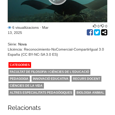
0
0
6 visualitzacions
· Mar
13, 2025
Sèrie:
Nova
Llicència: Reconocimiento-NoComercial-CompartirIgual 3.0
España (CC BY-NC-SA 3.0 ES)
CATEGORIES
FACULTAT DE FILOSOFIA I CIÈNCIES DE L'EDUCACIÓ
PEDAGOGIA
INNOVACIÓ EDUCATIVA
RECURS DOCENT
CIÈNCIES DE LA VIDA
ALTRES ESPECIALITATS PEDAGÒGIQUES
BIOLOGIA ANIMAL
Relacionats