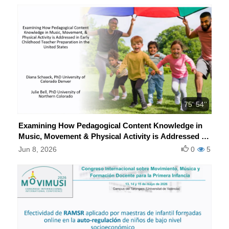
75' 54''
Examining How Pedagogical Content Knowledge in
Music, Movement & Physical Activity is Addressed in
Early Childhood Teacher Preparation in the United
Jun 8, 2026
0
5
States