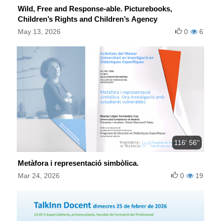
Wild, Free and Response-able. Picturebooks,
Children’s Rights and Children’s Agency
May 13, 2026
0
6
116' 56''
Metàfora i representació simbòlica.
Mar 24, 2026
0
19