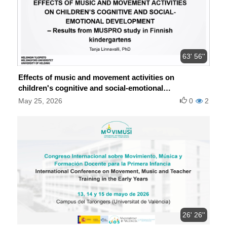
63' 56''
Effects of music and movement activities on
children's cognitive and social-emotional
development
May 25, 2026
0
2
26' 26''