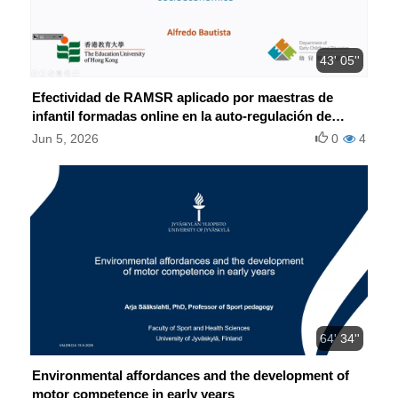
43' 05''
Efectividad de RAMSR aplicado por maestras de
infantil formadas online en la auto-regulación de
niños de bajo nivel socioeconómico
Jun 5, 2026
0
4
64' 34''
Environmental affordances and the development of
motor competence in early years