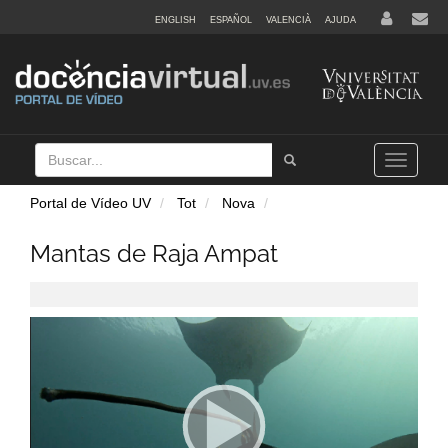
ENGLISH
ESPAÑOL
VALENCIÀ
AJUDA
Buscar
Tramet
Toggle
navigation
Portal de Vídeo UV
Tot
Nova
Mantas de Raja Ampat