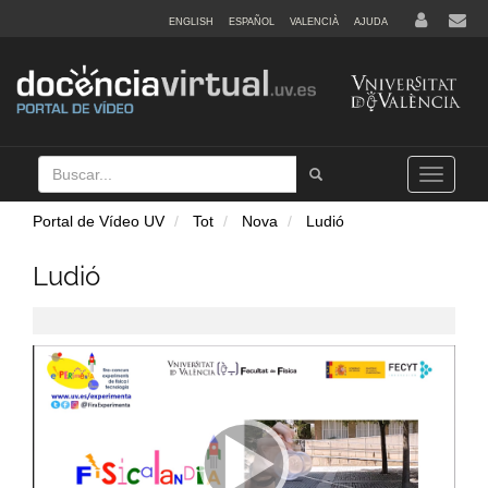
ENGLISH
ESPAÑOL
VALENCIÀ
AJUDA
Buscar
Tramet
Toggle
navigation
Portal de Vídeo UV
Tot
Nova
Ludió
Ludió