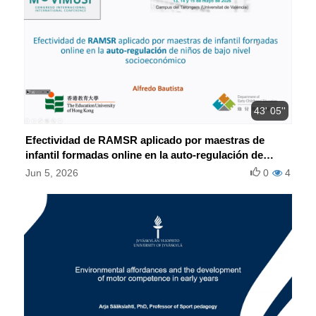
43' 05''
Efectividad de RAMSR aplicado por maestras de
infantil formadas online en la auto-regulación de
niños de bajo nivel socioeconómico
Jun 5, 2026
0
4