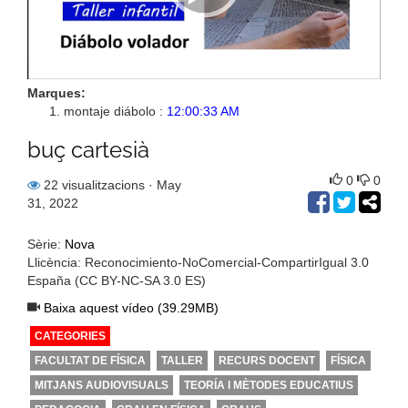
Marques:
montaje diábolo :
12:00:33 AM
buç cartesià
0
0
22 visualitzacions
· May
31, 2022
Sèrie:
Nova
Llicència: Reconocimiento-NoComercial-CompartirIgual 3.0
España (CC BY-NC-SA 3.0 ES)
Baixa aquest vídeo (39.29MB)
CATEGORIES
FACULTAT DE FÍSICA
TALLER
RECURS DOCENT
FÍSICA
MITJANS AUDIOVISUALS
TEORÍA I MÈTODES EDUCATIUS