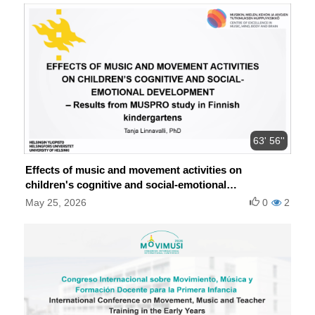
63' 56''
Effects of music and movement activities on
children's cognitive and social-emotional
development
May 25, 2026
0
2