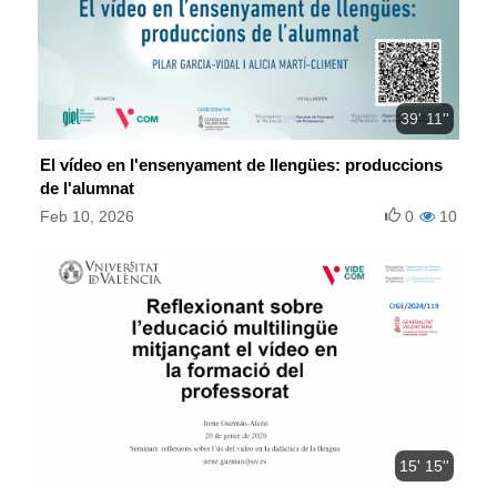
39' 11''
El vídeo en l'ensenyament de llengües: produccions
de l'alumnat
Feb 10, 2026
0
10
15' 15''