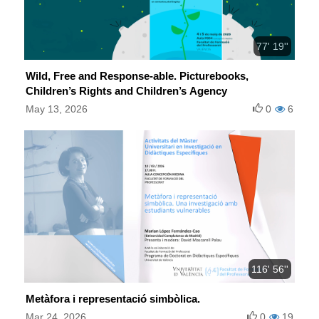
77' 19''
Wild, Free and Response-able. Picturebooks,
Children’s Rights and Children’s Agency
May 13, 2026
0
6
116' 56''
Metàfora i representació simbòlica.
Mar 24, 2026
0
19