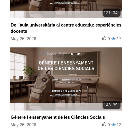
121' 34''
De l'aula universitària al centre educatiu: experiències
docents
May 26, 2026
0
17
143' 35''
Gènere i ensenyament de les Ciències Socials
May 26, 2026
0
12