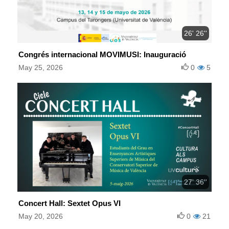
26' 26''
Congrés internacional MOVIMUSI: Inauguració
May 25, 2026
0
5
27' 36''
Concert Hall: Sextet Opus VI
May 20, 2026
0
21