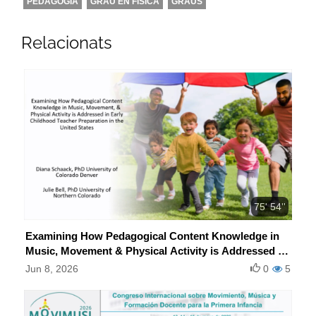
PEDAGOGIA
GRAU EN FÍSICA
GRAUS
Relacionats
75' 54''
Examining How Pedagogical Content Knowledge in
Music, Movement & Physical Activity is Addressed in
Early Childhood Teacher Preparation in the United
Jun 8, 2026
0
5
States