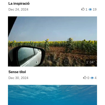
La inspiració
Dec 24, 2024
1
19
1' 04''
Sense títol
Dec 30, 2024
0
4