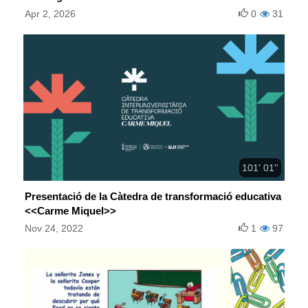
Apr 2, 2026
0
31
101' 01''
Presentació de la Càtedra de transformació educativa
<<Carme Miquel>>
Nov 24, 2022
1
97