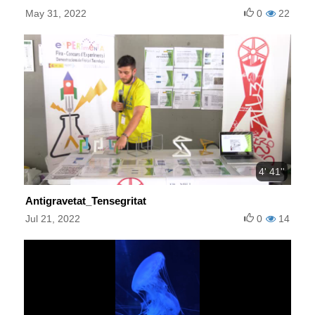
May 31, 2022
0
22
4' 41''
Antigravetat_Tensegritat
Jul 21, 2022
0
14