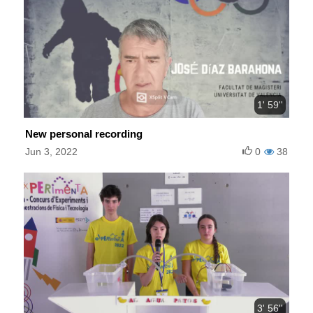
1' 59''
New personal recording
Jun 3, 2022
0
38
3' 56''