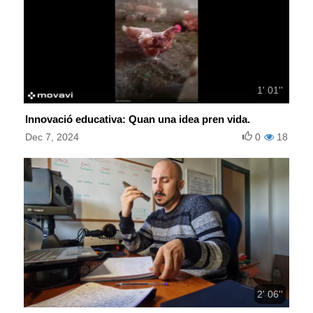
1' 01''
Innovació educativa: Quan una idea pren vida.
Dec 7, 2024
0
18
2' 06''