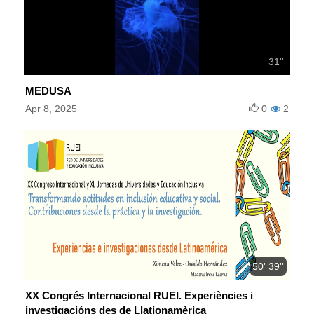
31''
MEDUSA
Apr 8, 2025
0
2
50' 39''
XX Congrés Internacional RUEI. Experiències i
investigacións des de Llationamèrica