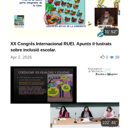
31' 52''
XX Congrés Internacional RUEI. Apunts il·lustrats
sobre inclusió escolar.
Apr 2, 2026
0
38
102' 46''