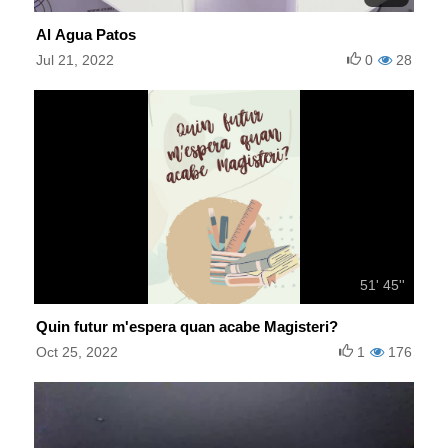
Al Agua Patos
Jul 21, 2022
0
28
51' 45''
Quin futur m'espera quan acabe Magisteri?
Oct 25, 2022
1
176