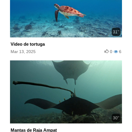
31''
Video de tortuga
Mar 13, 2025
0
6
30''
Mantas de Raja Ampat