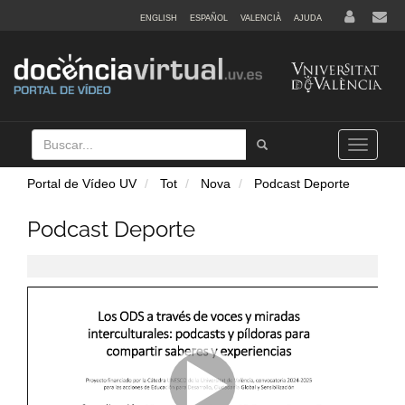
ENGLISH
ESPAÑOL
VALENCIÀ
AJUDA
Buscar
Tramet
Toggle
navigation
Portal de Vídeo UV
Tot
Nova
Podcast Deporte
Podcast Deporte