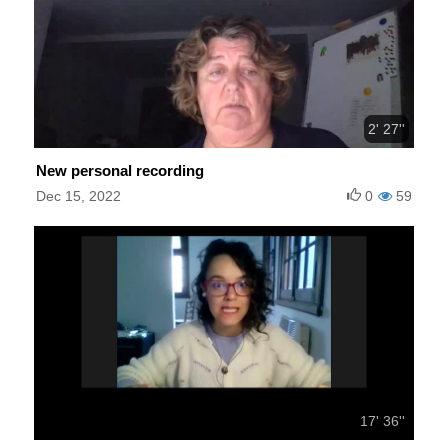
2' 27''
New personal recording
Dec 15, 2022
0
59
17' 36''