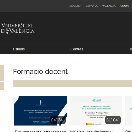
ENGLISH
ESPAÑOL
VALENCIÀ
AJUDA
Estudis
Centres
Ti
Formació docent
64' 34''
61' 04''