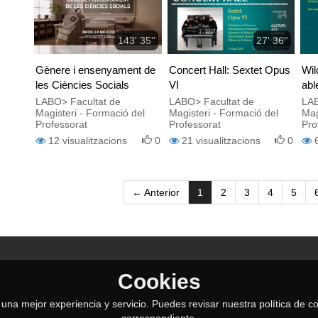
143' 35''
27' 36''
Gènere i ensenyament de
Concert Hall: Sextet Opus
Wil
les Ciències Socials
VI
abl
Chi
LABO> Facultat de
LABO> Facultat de
LAB
Magisteri - Formació del
Magisteri - Formació del
Mag
Chi
Professorat
Professorat
Pro
12
visualitzacions
0
21
visualitzacions
0
(current)
← Anterior
1
2
3
4
5
Cookies
le una mejor experiencia y servicio. Puedes revisar nuestra política de