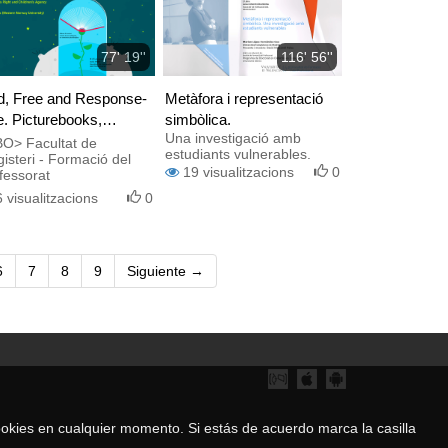
77' 19''
116' 56''
d, Free and Response-
Metàfora i representació
e. Picturebooks,
simbòlica.
Una investigació amb
ldren’s Rights and
O> Facultat de
estudiants vulnerables.
isteri - Formació del
ldren’s Agency
19
visualitzacions
0
fessorat
6
visualitzacions
0
6
7
8
9
Siguiente →
 cookies en cualquier momento. Si estás de acuerdo marca la casilla