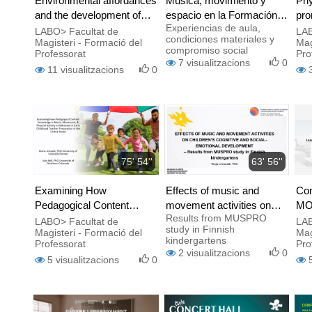
Environmental affordances
Música, movimiento y
Phy
and the development of
espacio en la Formación
pro
Experiencias de aula,
motor competence in early
del Profesorado
sch
LABO> Facultat de
LAB
condiciones materiales y
Magisteri - Formació del
Mag
years
compromiso social
Professorat
Pro
7
visualitzacions
0
11
visualitzacions
0
75' 54''
63' 56''
Examining How
Effects of music and
Con
Pedagogical Content
movement activities on
MOV
Results from MUSPRO
Knowledge in Music,
children's cognitive and
LABO> Facultat de
LAB
study in Finnish
Magisteri - Formació del
Mag
Movement & Physical
social-emotional
kindergartens
Professorat
Pro
Activity is Addressed in
development
2
visualitzacions
0
5
visualitzacions
0
Early Childhood Teacher
Preparation in the United
States