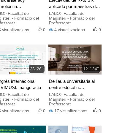
sical literacy
Efectividad de RAMSR
motion in
aplicado por maestras de
oolchildren
infantil formadas online en
O> Facultat de
LABO> Facultat de
isteri - Formació del
Magisteri - Formació del
la auto-regulación de niños
fessorat
Professorat
de bajo nivel
3
visualitzacions
0
4
visualitzacions
0
socioeconómico
26' 26''
121' 34''
grés internacional
De l'aula universitària al
IMUSI: Inauguració
centre educatiu:
experiències docents
O> Facultat de
LABO> Facultat de
isteri - Formació del
Magisteri - Formació del
fessorat
Professorat
5
visualitzacions
0
17
visualitzacions
0