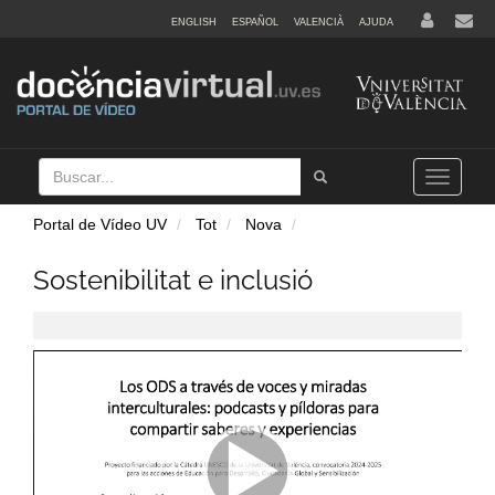
ENGLISH
ESPAÑOL
VALENCIÀ
AJUDA
Buscar
Tramet
Toggle
navigation
Portal de Vídeo UV
Tot
Nova
Sostenibilitat e inclusió