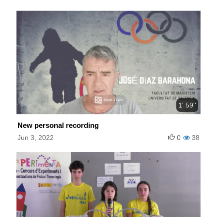
1' 59''
New personal recording
Jun 3, 2022
0
38