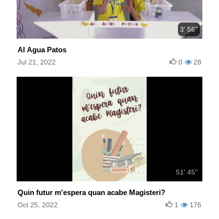
3' 56''
Al Agua Patos
Jul 21, 2022
0
28
51' 45''
Quin futur m'espera quan acabe Magisteri?
Oct 25, 2022
1
176