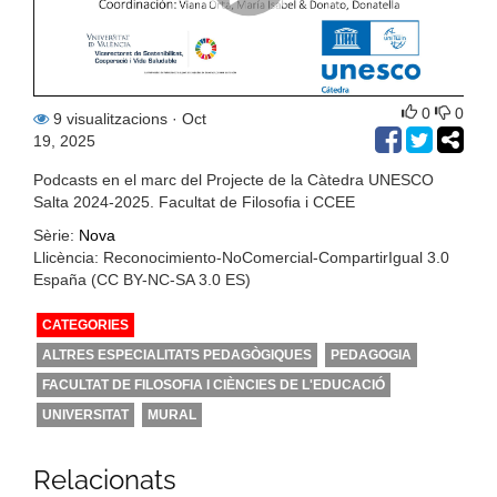
0
0
9 visualitzacions
· Oct
19, 2025
Podcasts en el marc del Projecte de la Càtedra UNESCO
Salta 2024-2025. Facultat de Filosofia i CCEE
Sèrie:
Nova
Llicència: Reconocimiento-NoComercial-CompartirIgual 3.0
España (CC BY-NC-SA 3.0 ES)
CATEGORIES
ALTRES ESPECIALITATS PEDAGÒGIQUES
PEDAGOGIA
FACULTAT DE FILOSOFIA I CIÈNCIES DE L'EDUCACIÓ
UNIVERSITAT
MURAL
Relacionats