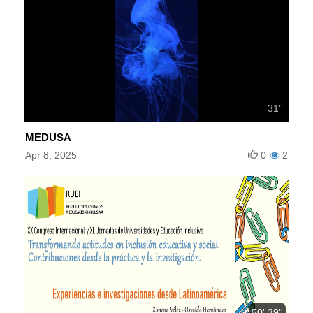
31''
MEDUSA
Apr 8, 2025
0
2
50' 39''