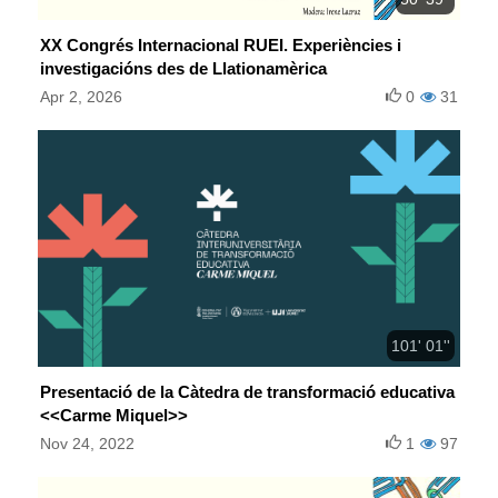
XX Congrés Internacional RUEI. Experiències i
investigacións des de Llationamèrica
Apr 2, 2026
0
31
101' 01''
Presentació de la Càtedra de transformació educativa
<<Carme Miquel>>
Nov 24, 2022
1
97