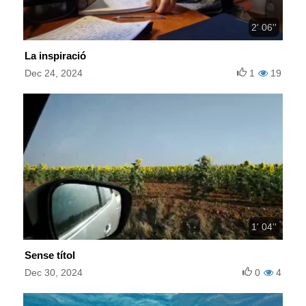
2' 06''
La inspiració
Dec 24, 2024
1
19
1' 04''
Sense títol
Dec 30, 2024
0
4