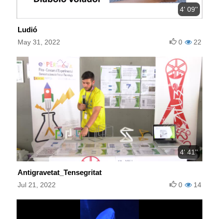
4' 09''
Ludió
May 31, 2022
0
22
4' 41''
Antigravetat_Tensegritat
Jul 21, 2022
0
14