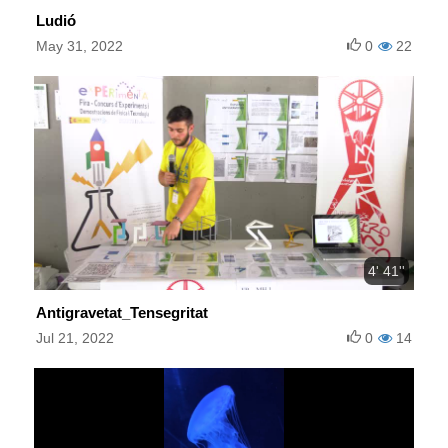
Ludió
May 31, 2022
0
22
4' 41''
Antigravetat_Tensegritat
Jul 21, 2022
0
14