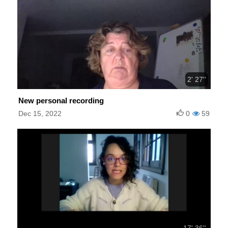
2' 27''
New personal recording
Dec 15, 2022
0
59
17' 36''