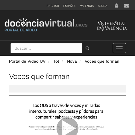
ENGLISH
ESPAÑOL
VALENCIÀ
AJUDA
Buscar
Tramet
Toggle
navigation
Portal de Vídeo UV
Tot
Nova
Voces que forman
Voces que forman