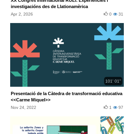
XX Congrés Internacional RUEI. Experiències i
investigacións des de Llationamèrica
Apr 2, 2026
0
31
101' 01''
Presentació de la Càtedra de transformació educativa
<<Carme Miquel>>
Nov 24, 2022
1
97