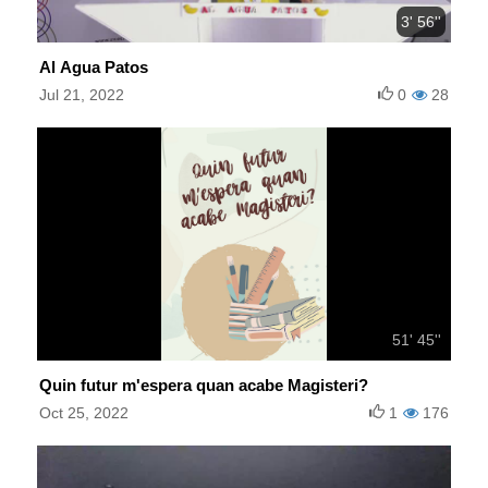
3' 56''
Al Agua Patos
Jul 21, 2022
0
28
51' 45''
Quin futur m'espera quan acabe Magisteri?
Oct 25, 2022
1
176