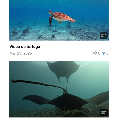
31''
Video de tortuga
Mar 13, 2025
0
6
30''