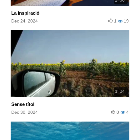
La inspiració
Dec 24, 2024
1
19
1' 04''
Sense títol
Dec 30, 2024
0
4