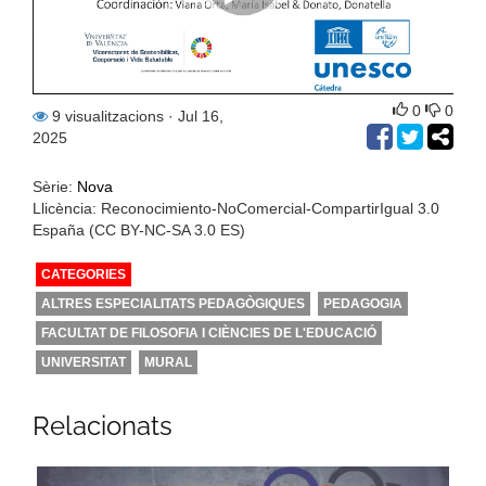
0
0
9 visualitzacions
· Jul 16,
2025
Sèrie:
Nova
Llicència: Reconocimiento-NoComercial-CompartirIgual 3.0
España (CC BY-NC-SA 3.0 ES)
CATEGORIES
ALTRES ESPECIALITATS PEDAGÒGIQUES
PEDAGOGIA
FACULTAT DE FILOSOFIA I CIÈNCIES DE L'EDUCACIÓ
UNIVERSITAT
MURAL
Relacionats