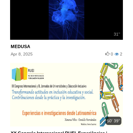
31''
MEDUSA
Apr 8, 2025
0
2
50' 39''