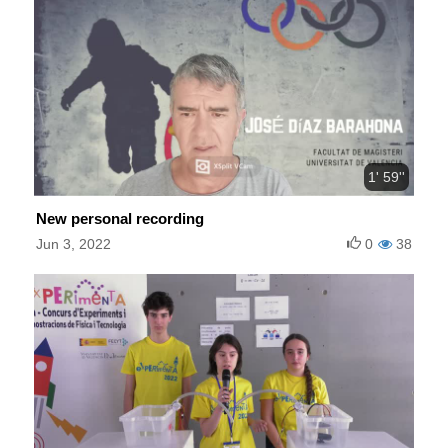
1' 59''
New personal recording
Jun 3, 2022
0
38