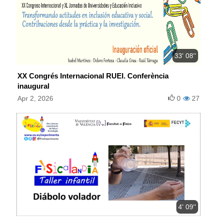
33' 08''
XX Congrés Internacional RUEI. Conferència
inaugural
Apr 2, 2026
0
27
4' 09''