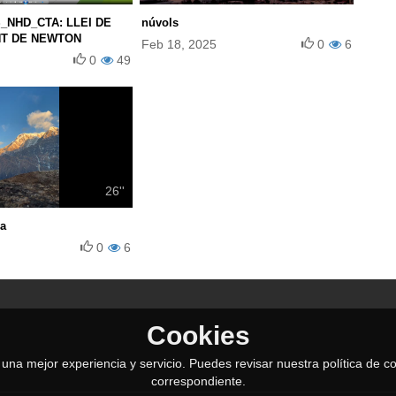
S_NHD_CTA: LLEI DE
núvols
T DE NEWTON
Feb 18, 2025
0
6
0
49
26''
ga
0
6
Cookies
le una mejor experiencia y servicio. Puedes revisar nuestra política de
correspondiente.