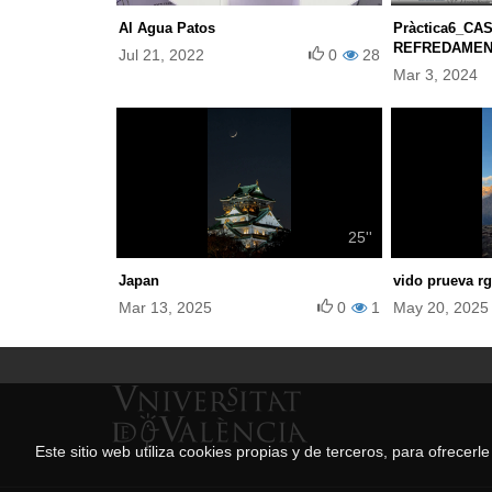
Al Agua Patos
Pràctica6_CA
REFREDAMEN
Jul 21, 2022
0
28
Mar 3, 2024
25''
Japan
vido prueva r
Mar 13, 2025
0
1
May 20, 2025
Este sitio web utiliza cookies propias y de terceros, para ofrecer