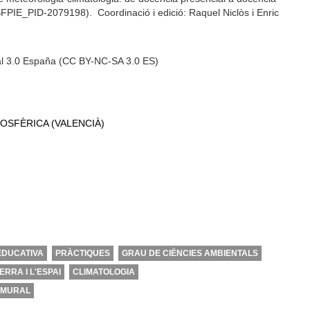
SFPIE_PID-2079198). Coordinació i edició: Raquel Niclòs i Enric
al 3.0 España (CC BY-NC-SA 3.0 ES)
OSFÈRICA (VALENCIÀ)
EDUCATIVA
PRÀCTIQUES
GRAU DE CIÈNCIES AMBIENTALS
ERRA I L'ESPAI
CLIMATOLOGIA
MURAL