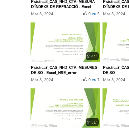
Pràctica8_CAS_NHD_CTA: MESURA
Pràctica8_C
D'ÍNDEXS DE REFRACCIÓ - Excel
D'ÍNDEXS DE
Mar 3, 2024
0
5
Mar 3, 2024
5' 44''
Pràctica7_CAS_NHD_CTA: MESURES
Pràctica7_C
DE SO - Excel_NSE_error
DE SO
Mar 3, 2024
0
7
Mar 3, 2024
9' 31''