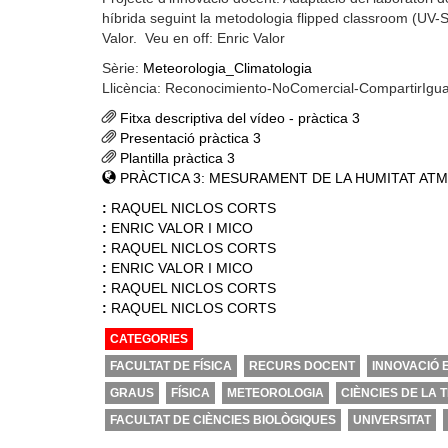
híbrida seguint la metodologia flipped classroom (UV-
Valor. Veu en off: Enric Valor
Sèrie:
Meteorologia_Climatologia
Llicència: Reconocimiento-NoComercial-CompartirIgu
Fitxa descriptiva del vídeo - pràctica 3
Presentació pràctica 3
Plantilla pràctica 3
PRÀCTICA 3: MESURAMENT DE LA HUMITAT ATM
:
RAQUEL NICLOS CORTS
:
ENRIC VALOR I MICO
:
RAQUEL NICLOS CORTS
:
ENRIC VALOR I MICO
:
RAQUEL NICLOS CORTS
:
RAQUEL NICLOS CORTS
CATEGORIES
FACULTAT DE FÍSICA
RECURS DOCENT
INNOVACIÓ 
GRAUS
FÍSICA
METEOROLOGIA
CIÈNCIES DE LA T
FACULTAT DE CIÈNCIES BIOLÒGIQUES
UNIVERSITAT