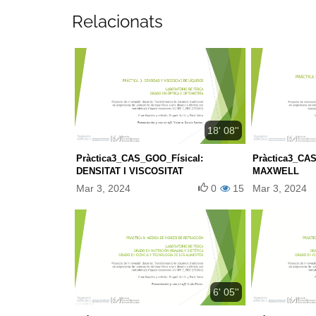
Relacionats
18' 08''
Pràctica3_CAS_GOO_FísicaI:
Pràctica3_CA
DENSITAT I VISCOSITAT
MAXWELL
Mar 3, 2024
0
15
Mar 3, 2024
6' 05''