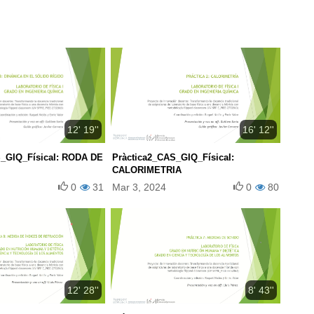
12' 19''
16' 12''
S_GIQ_FísicaI: RODA DE
Pràctica2_CAS_GIQ_FísicaI:
CALORIMETRIA
0
31
Mar 3, 2024
0
80
12' 28''
8' 43''