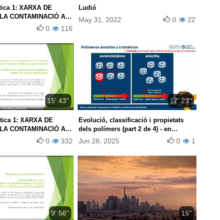
tica 1: XARXA DE
Ludió
LA CONTAMINACIÓ A
May 31, 2022
0
22
T VALENCIANA:
0
116
IVELLS D’IMMISSIÓ DE
NTAMINANTS
15' 43''
17' 23''
tica 1: XARXA DE
Evolució, classificació i propietats
LA CONTAMINACIÓ A
dels polímers (part 2 de 4) - en
T VALENCIANA:
castellà
0
332
Jun 28, 2025
0
1
IVELLS D’IMMISSIÓ DE
NTAMINANTS
9' 56''
15''