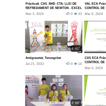
Pràctica6_CAS_NHD_CTA: LLEI DE
VAL ECA Pràc
REFREDAMENT DE NEWTON - EXCEL
CONTROL DE 
LA COMUNITA
Mar 3, 2024
0
33
Mar 6, 2024
ANÀLISI DE N
DISTINTS CO
4' 41''
Antigravetat_Tensegritat
CAS ECA Pràc
CONTROL DE 
Jul 21, 2022
0
14
LA COMUNITA
Mar 6, 2024
ANÀLISI DE N
DISTINTS CO
3' 56''