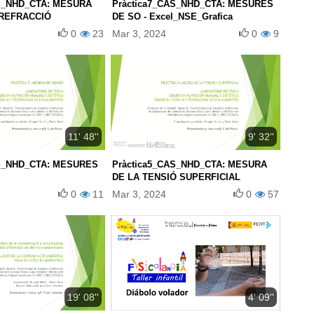
AS_NHD_CTA: MESURA
Pràctica7_CAS_NHD_CTA: MESURES
 REFRACCIÓ
DE SO - Excel_NSE_Grafica
0
23
Mar 3, 2024
0
9
11' 48''
9' 32''
AS_NHD_CTA: MESURES
Pràctica5_CAS_NHD_CTA: MESURA
DE LA TENSIÓ SUPERFICIAL
0
11
Mar 3, 2024
0
57
19' 08''
4' 09''