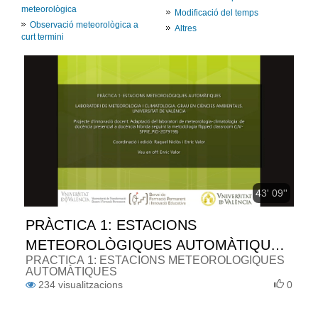
meteorològica
Modificació del temps
Observació meteorològica a
Altres
curt termini
43' 09''
PRÀCTICA 1: ESTACIONS
METEOROLÒGIQUES AUTOMÀTIQUES
PRÀCTICA 1: ESTACIONS METEOROLÒGIQUES
(VALENCIÀ)
AUTOMÀTIQUES
234
visualitzacions
0