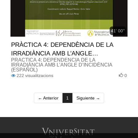
41' 00''
PRÀCTICA 4: DEPENDÈNCIA DE LA
IRRADIÀNCIA AMB L’ANGLE
PRÀCTICA 4: DEPENDÈNCIA DE LA
D’INCIDÈNCIA (ESPAÑOL)
IRRADIÀNCIA AMB L’ANGLE D’INCIDÈNCIA
(ESPAÑOL)
222
visualitzacions
0
(current)
← Anterior
1
Siguiente →