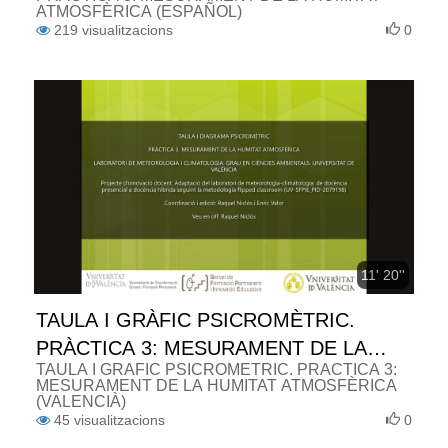
ATMOSFÈRICA (ESPAÑOL)
219
visualitzacions
0
11' 20''
TAULA I GRÀFIC PSICROMÈTRIC.
PRÀCTICA 3: MESURAMENT DE LA
TAULA I GRÀFIC PSICROMÈTRIC. PRÀCTICA 3:
HUMITAT ATMOSFÈRICA (VALENCIÀ)
MESURAMENT DE LA HUMITAT ATMOSFÈRICA
(VALENCIÀ)
45
visualitzacions
0