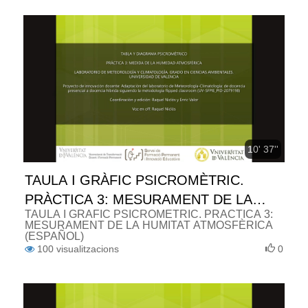
10' 37''
TAULA I GRÀFIC PSICROMÈTRIC.
PRÀCTICA 3: MESURAMENT DE LA
TAULA I GRÀFIC PSICROMÈTRIC. PRÀCTICA 3:
HUMITAT ATMOSFÈRICA (ESPAÑOL)
MESURAMENT DE LA HUMITAT ATMOSFÈRICA
(ESPAÑOL)
100
visualitzacions
0