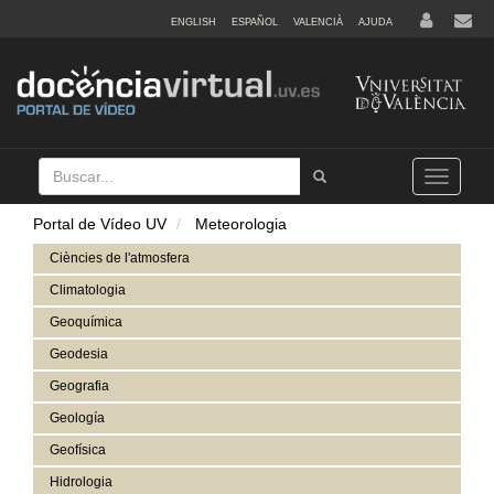
ENGLISH
ESPAÑOL
VALENCIÀ
AJUDA
Buscar
Tramet
Toggle
navigation
Portal de Vídeo UV
Meteorologia
Ciències de l'atmosfera
Climatologia
Geoquímica
Geodesia
Geografia
Geología
Geofísica
Hidrologia