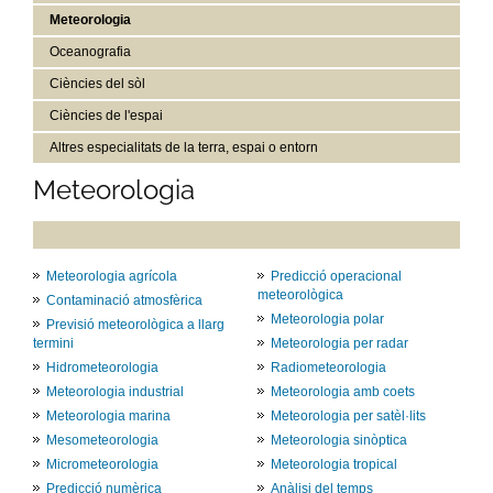
Meteorologia
Oceanografia
Ciències del sòl
Ciències de l'espai
Altres especialitats de la terra, espai o entorn
Meteorologia
Meteorologia agrícola
Predicció operacional
meteorològica
Contaminació atmosfèrica
Meteorologia polar
Previsió meteorològica a llarg
termini
Meteorologia per radar
Hidrometeorologia
Radiometeorologia
Meteorologia industrial
Meteorologia amb coets
Meteorologia marina
Meteorologia per satèl·lits
Mesometeorologia
Meteorologia sinòptica
Micrometeorologia
Meteorologia tropical
Predicció numèrica
Anàlisi del temps