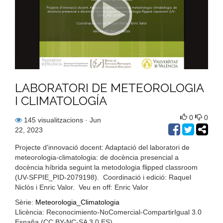
LABORATORI DE METEOROLOGIA
I CLIMATOLOGÍA
0
0
145 visualitzacions
· Jun
22, 2023
Projecte d'innovació docent: Adaptació del laboratori de
meteorologia-climatologia: de docència presencial a
docència híbrida seguint la metodologia flipped classroom
(UV-SFPIE_PID-2079198). Coordinació i edició: Raquel
Niclòs i Enric Valor. Veu en off: Enric Valor
Sèrie:
Meteorologia_Climatologia
Llicència: Reconocimiento-NoComercial-CompartirIgual 3.0
España (CC BY-NC-SA 3.0 ES)