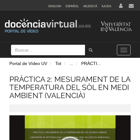
ENGLISH
ESPAÑOL
VALENCIÀ
AJUDA
Buscar
Tramet
Toggle
navigation
Portal de Vídeo UV
Tot
...
PRÀCTI
...
PRÀCTICA 2: MESURAMENT DE LA
TEMPERATURA DEL SÒL EN MEDI
AMBIENT (VALENCIÀ)