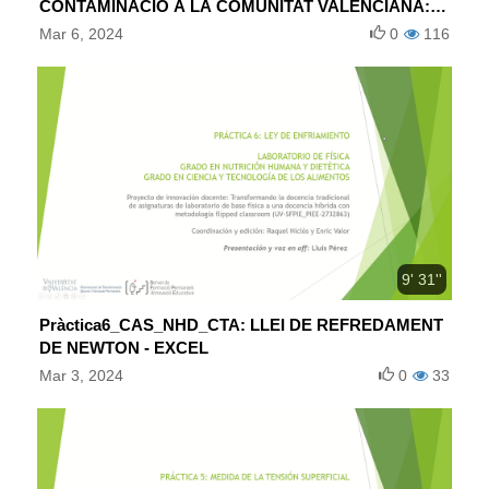
CONTAMINACIÓ A LA COMUNITAT VALENCIANA:
ANÀLISI DE NIVELLS D’IMMISSIÓ DE DISTINTS
Mar 6, 2024
0
116
CONTAMINANTS
9' 31''
Pràctica6_CAS_NHD_CTA: LLEI DE REFREDAMENT
DE NEWTON - EXCEL
Mar 3, 2024
0
33