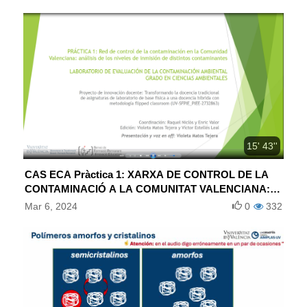
15' 43''
CAS ECA Pràctica 1: XARXA DE CONTROL DE LA
CONTAMINACIÓ A LA COMUNITAT VALENCIANA:
ANÀLISI DE NIVELLS D’IMMISSIÓ DE DISTINTS
Mar 6, 2024
0
332
CONTAMINANTS