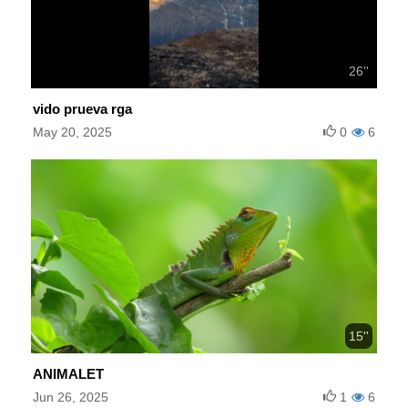
26''
vido prueva rga
May 20, 2025
0
6
15''
ANIMALET
Jun 26, 2025
1
6