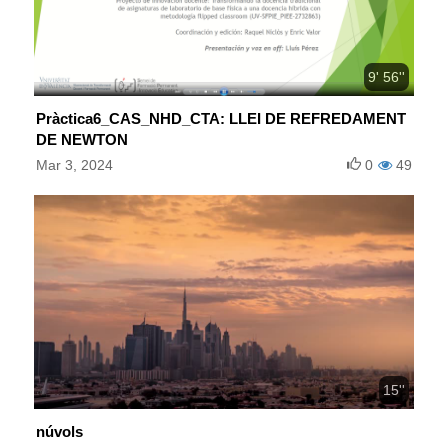
9' 56''
Pràctica6_CAS_NHD_CTA: LLEI DE REFREDAMENT
DE NEWTON
Mar 3, 2024
0
49
15''
núvols