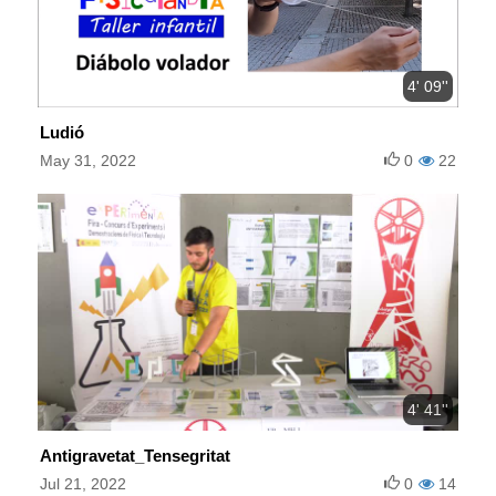
4' 09''
Ludió
May 31, 2022
0
22
4' 41''
Antigravetat_Tensegritat
Jul 21, 2022
0
14