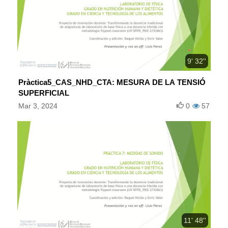
9' 32''
Pràctica5_CAS_NHD_CTA: MESURA DE LA TENSIÓ
SUPERFICIAL
Mar 3, 2024
0
57
11' 48''