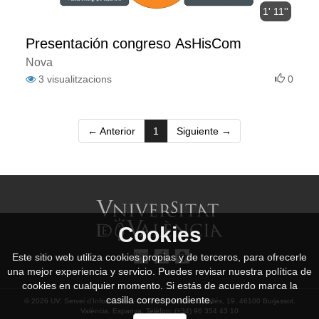
1' 11''
Presentación congreso AsHisCom
Nova
3
visualitzacions
0
(current)
← Anterior
1
Siguiente →
Cookies
Este sitio web utiliza cookies propias y de terceros, para ofrecerle
una mejor experiencia y servicio. Puedes revisar nuestra política de
cookies en cualquier momento. Si estás de acuerdo marca la
casilla correspondiente.
© 2026 UV. Servei d’Informàtica. - Av. Vicent Andrés Estellés, 19. 46100 Burjassot.
València. Espanya. Telèfon: (+34) 96 354 43 10