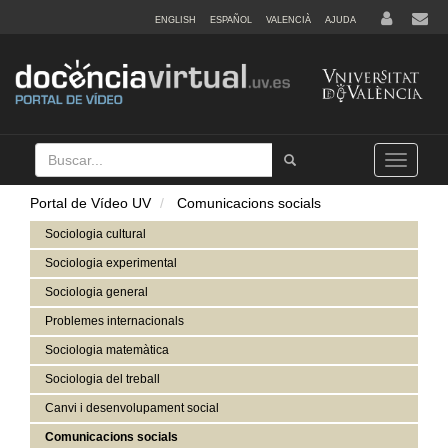
ENGLISH
ESPAÑOL
VALENCIÀ
AJUDA
Buscar
Tramet
Toggle
navigation
Portal de Vídeo UV
Comunicacions socials
Sociologia cultural
Sociologia experimental
Sociologia general
Problemes internacionals
Sociologia matemàtica
Sociologia del treball
Canvi i desenvolupament social
Comunicacions socials