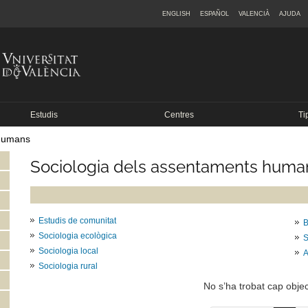
ENGLISH
ESPAÑOL
VALENCIÀ
AJUDA
Estudis
Centres
Ti
 humans
Sociologia dels assentaments huma
Estudis de comunitat
B
Sociologia ecològica
S
Sociologia local
A
Sociologia rural
No s’ha trobat cap objec