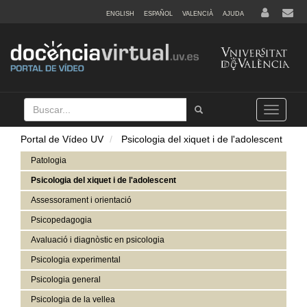
ENGLISH
ESPAÑOL
VALENCIÀ
AJUDA
Buscar
Tramet
Toggle
navigation
Portal de Vídeo UV
Psicologia del xiquet i de l'adolescent
Patologia
Psicologia del xiquet i de l'adolescent
Assessorament i orientació
Psicopedagogia
Avaluació i diagnòstic en psicologia
Psicologia experimental
Psicologia general
Psicologia de la vellea