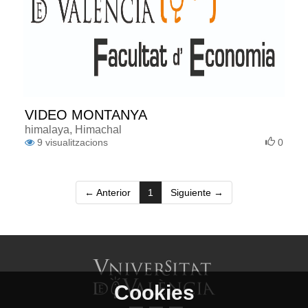
VIDEO MONTANYA
himalaya, Himachal
9
visualitzacions
0
(current)
← Anterior
1
Siguiente →
Cookies