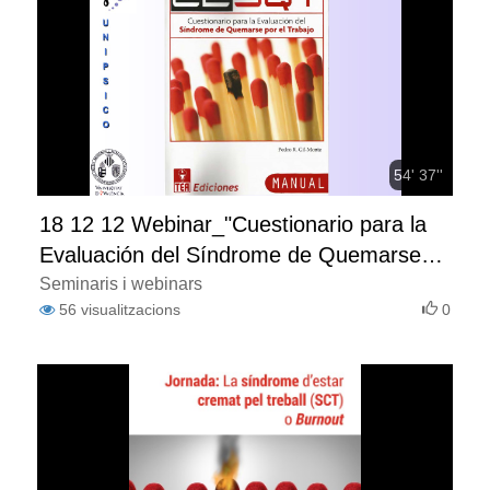
54' 37''
18 12 12 Webinar_"Cuestionario para la
Evaluación del Síndrome de Quemarse
por el Trabajo" (CESQT)
Seminaris i webinars
56
visualitzacions
0