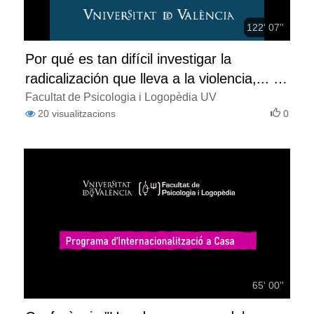
122' 07''
Por qué es tan difícil investigar la
radicalización que lleva a la violencia,... o
lo que aprendí cuando estuve en prisión
Facultat de Psicologia i Logopèdia UV
20
visualitzacions
0
65' 00''