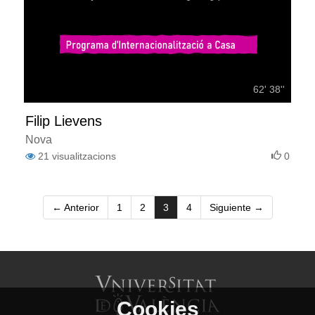
62' 38''
Filip Lievens
Nova
21
visualitzacions
0
(current)
← Anterior
1
2
3
4
Siguiente →
Cookies