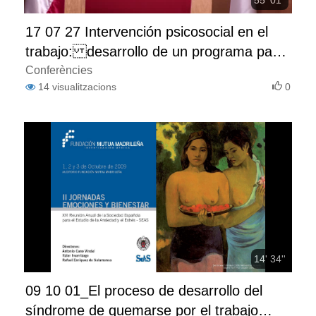
17 07 27 Intervención psicosocial en el
trabajo: desarrollo de un programa para
promover la calidad de vida laboral
Conferències
14
visualitzacions
0
14' 34''
09 10 01_El proceso de desarrollo del
síndrome de quemarse por el trabajo