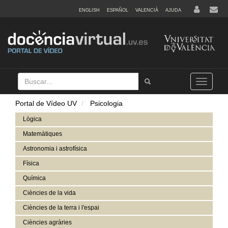
ENGLISH
ESPAÑOL
VALENCIÀ
AJUDA
Buscar
Tramet
Toggle
navigation
Portal de Vídeo UV
Psicologia
Lògica
Matemàtiques
Astronomia i astrofísica
Física
Química
Ciències de la vida
Ciències de la terra i l'espai
Ciències agràries