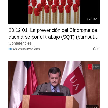
59' 35''
23 12 01_La prevención del Síndrome de
quemarse por el trabajo (SQT) (burnout):
detección, evaluación e intervención
Conferències
48
visualitzacions
0
55' 01''