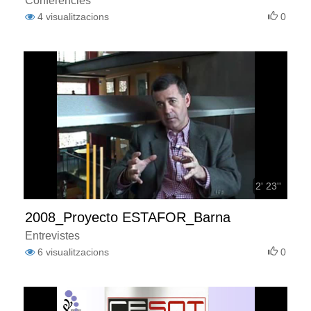
Conferències
4
visualitzacions
0
2' 23''
2008_Proyecto ESTAFOR_Barna
Entrevistes
6
visualitzacions
0