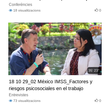
(burnout), y su evaluación mediante el
Conferències
18
visualitzacions
0
CESQT
35' 23''
18 10 29_02 México IMSS_Factores y
riesgos psicosociales en el trabajo
Entrevistes
73
visualitzacions
0