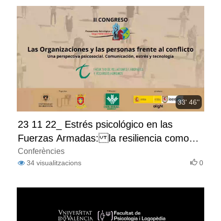
33' 46''
23 11 22_ Estrés psicológico en las
Fuerzas Armadas: la resiliencia como
fortaleza y estrategia de recuperación
Conferències
34
visualitzacions
0