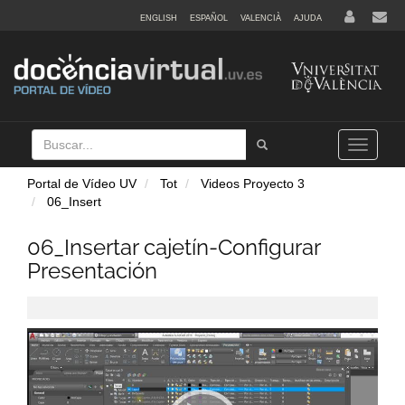
ENGLISH
ESPAÑOL
VALENCIÀ
AJUDA
Buscar
Tramet
Toggle
navigation
Portal de Vídeo UV
Tot
Videos Proyecto 3
06_Insert
06_Insertar cajetín-Configurar
Presentación