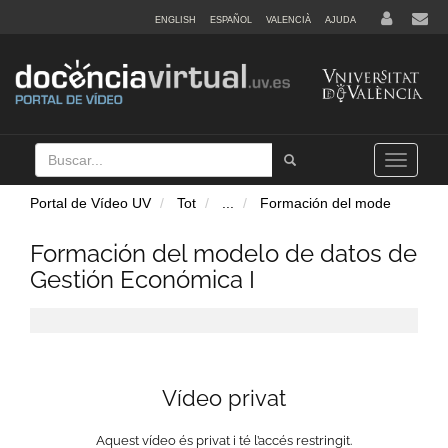
ENGLISH
ESPAÑOL
VALENCIÀ
AJUDA
Buscar
Tramet
Toggle
navigation
Portal de Vídeo UV
Tot
...
Formación del mode
Formación del modelo de datos de
Gestión Económica I