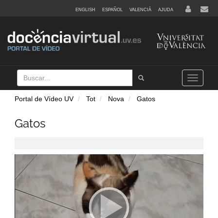
ENGLISH
ESPAÑOL
VALENCIÀ
AJUDA
Buscar
Tramet
Toggle
navigation
Portal de Vídeo UV
Tot
Nova
Gatos
Gatos