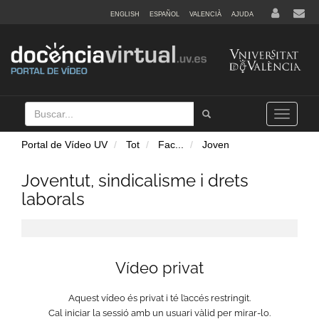
ENGLISH
ESPAÑOL
VALENCIÀ
AJUDA
Buscar
Tramet
Toggle
navigation
Portal de Vídeo UV
Tot
Fac
...
Joven
Joventut, sindicalisme i drets
laborals